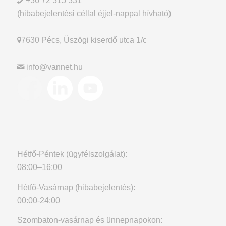
+36 72 315 331
(hibabejelentési céllal éjjel-nappal hívható)
7630 Pécs, Üszögi kiserdő utca 1/c
info@vannet.hu
Hétfő-Péntek (ügyfélszolgálat):
08:00–16:00
Hétfő-Vasárnap (hibabejelentés):
00:00-24:00
Szombaton-vasárnap és ünnepnapokon: