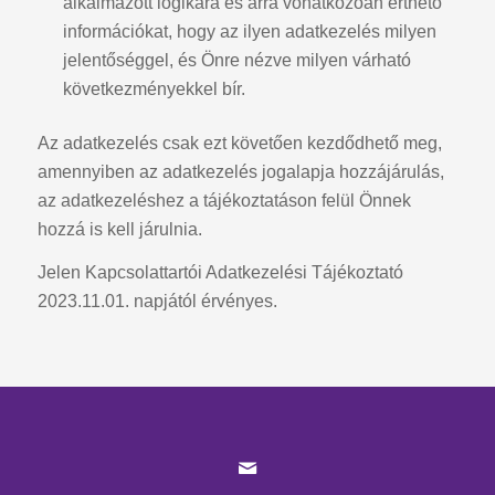
alkalmazott logikára és arra vonatkozóan érthető
információkat, hogy az ilyen adatkezelés milyen
jelentőséggel, és Önre nézve milyen várható
következményekkel bír.
Az adatkezelés csak ezt követően kezdődhető meg,
amennyiben az adatkezelés jogalapja hozzájárulás,
az adatkezeléshez a tájékoztatáson felül Önnek
hozzá is kell járulnia.
Jelen Kapcsolattartói Adatkezelési Tájékoztató
2023.11.01. napjától érvényes.