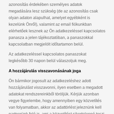
azonosítás érdekében személyes adatok
megadására lesz szükség (de az azonosítás csak
olyan adaton alapulhat, amelyet egyébként is
kezelünk Önről), valamint az email fiókunkban
elérhetőek lesznek az Ön adatkezeléssel kapcsolatos
panasza a jelen tájékoztatóban, a panaszokkal
kapcsolatban megjelölt időtartamon belül.
Az adatkezeléssel kapcsolatos panaszokat
legkésőbb 30 napon belül válaszoljuk meg.
A hozzájárulás visszavonásának joga
Ön bármikor jogosult az adatkezeléshez adott
hozzájárulást visszavonni, ilyen esetben a megadott
adatokat rendszereinkből töröljük. Kérjük azonban
vegye figyelembe, hogy amennyiben egy közvetítés
van folyamatban, akkor az adattörlést jeleznünk kell
partnerünk felé is, ami a közvetítést sikertelenné teszi.