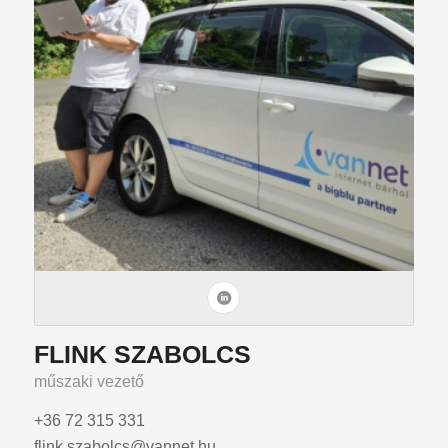
FLINK SZABOLCS
műszaki vezető
+36 72 315 331
flink.szabolcs@vannet.hu