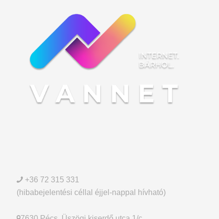
+36 72 315 331
(hibabejelentési céllal éjjel-nappal hívható)
7630 Pécs, Üszögi kiserdő utca 1/c