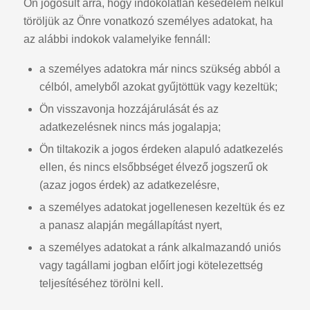
Ön jogosult arra, hogy indokolatlan késedelem nélkül
töröljük az Önre vonatkozó személyes adatokat, ha
az alábbi indokok valamelyike fennáll:
a személyes adatokra már nincs szükség abból a
célból, amelyből azokat gyűjtöttük vagy kezeltük;
Ön visszavonja hozzájárulását és az
adatkezelésnek nincs más jogalapja;
Ön tiltakozik a jogos érdeken alapuló adatkezelés
ellen, és nincs elsőbbséget élvező jogszerű ok
(azaz jogos érdek) az adatkezelésre,
a személyes adatokat jogellenesen kezeltük és ez
a panasz alapján megállapítást nyert,
a személyes adatokat a ránk alkalmazandó uniós
vagy tagállami jogban előírt jogi kötelezettség
teljesítéséhez törölni kell.