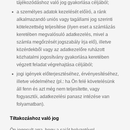
tájékozódáshoz való jog gyakorlása céljából;
a személyes adatok kezelését előíró, a ránk
alkalmazandó uniós vagy tagállami jog szerinti
kötelezettség teljesítése (ilyen eset a számlázás
keretében megvalósuló adatkezelés, mivel a
számla megőrzését jogszabály írja elő), illetve
közérdekből vagy az adatkezelőre ruházott
közhatalmi jogosítvány gyakorlása keretében
végzett feladat végrehajtása céljából;
jogi igények előterjesztéséhez, érvényesítéséhez,
illetve védelméhez (pl.: ha Ön felé követelésünk
áll fenn és azt még nem teljesítette, vagy
fogyasztói, adatkezelési panasz intézése van
folyamatban).
Tiltakozáshoz való jog
Ön jogosult arra, hogy a saját helyzetével