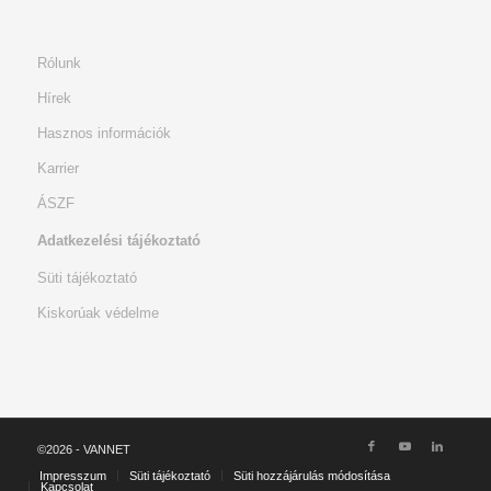
Rólunk
Hírek
Hasznos információk
Karrier
ÁSZF
Adatkezelési tájékoztató
Süti tájékoztató
Kiskorúak védelme
©2026 - VANNET
Impresszum
Süti tájékoztató
Süti hozzájárulás módosítása
Kapcsolat