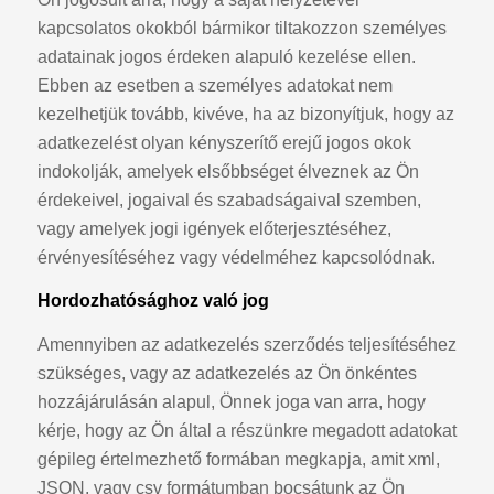
kapcsolatos okokból bármikor tiltakozzon személyes
adatainak jogos érdeken alapuló kezelése ellen.
Ebben az esetben a személyes adatokat nem
kezelhetjük tovább, kivéve, ha az bizonyítjuk, hogy az
adatkezelést olyan kényszerítő erejű jogos okok
indokolják, amelyek elsőbbséget élveznek az Ön
érdekeivel, jogaival és szabadságaival szemben,
vagy amelyek jogi igények előterjesztéséhez,
érvényesítéséhez vagy védelméhez kapcsolódnak.
Hordozhatósághoz való jog
Amennyiben az adatkezelés szerződés teljesítéséhez
szükséges, vagy az adatkezelés az Ön önkéntes
hozzájárulásán alapul, Önnek joga van arra, hogy
kérje, hogy az Ön által a részünkre megadott adatokat
gépileg értelmezhető formában megkapja, amit xml,
JSON, vagy csv formátumban bocsátunk az Ön