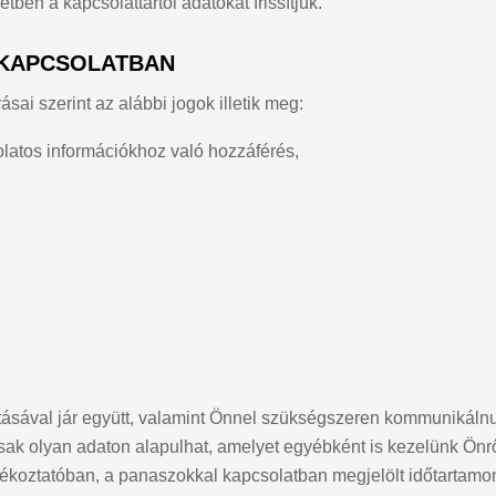
etben a kapcsolattartói adatokat frissítjük.
L KAPCSOLATBAN
sai szerint az alábbi jogok illetik meg:
latos információkhoz való hozzáférés,
tásával jár együtt, valamint Önnel szükségszeren kommunikáln
ak olyan adaton alapulhat, amelyet egyébként is kezelünk Önről
ékoztatóban, a panaszokkal kapcsolatban megjelölt időtartamon