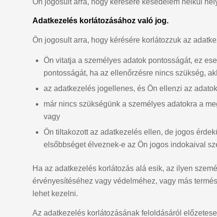
Ön jogosult arra, hogy kérésére késedelem nélkül he
Adatkezelés korlátozásához való jog.
Ön jogosult arra, hogy kérésére korlátozzuk az adatkez
Ön vitatja a személyes adatok pontosságát, ez ese
pontosságát, ha az ellenőrzésre nincs szükség, ak
az adatkezelés jogellenes, és Ön ellenzi az adatok 
már nincs szükségünk a személyes adatokra a megj
vagy
Ön tiltakozott az adatkezelés ellen, de jogos érd
elsőbbséget élveznek-e az Ön jogos indokaival sze
Ha az adatkezelés korlátozás alá esik, az ilyen szemé
érvényesítéséhez vagy védelméhez, vagy más természe
lehet kezelni.
Az adatkezelés korlátozásának feloldásáról előzetese