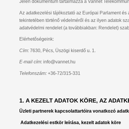
Jelen dokumentum tartalmazza a Vannet Telekommuniká
Az adatkezelési tájékoztató az Európai Parlament és
tekintetében történő védelméről és az ilyen adatok s
adatvédelmi rendelet (a továbbiakban: Rendelet) sza
Elérhetőségeink:
Cím
: 7630, Pécs, Üszögi kiserdő u. 1.
E-mail cím
:
info@vannet.hu
Telefonszám:
+36-72/315-331
1. A KEZELT ADATOK KÖRE, AZ ADAT
Üzleti partnerek kapcsolattartóira vonatkozó adat
Adatkezelési estkör leírása, kezelt adatok köre