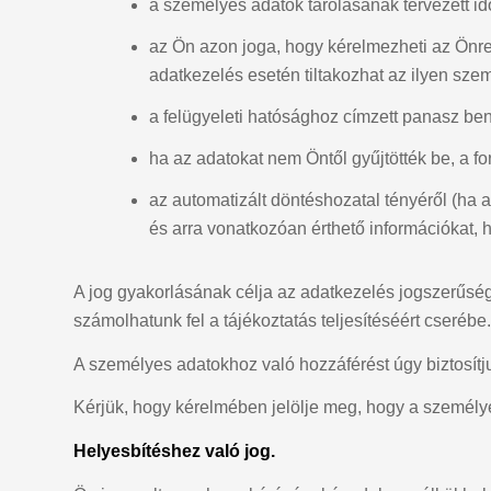
a személyes adatok tárolásának tervezett i
az Ön azon joga, hogy kérelmezheti az Önre
adatkezelés esetén tiltakozhat az ilyen sze
a felügyeleti hatósághoz címzett panasz be
ha az adatokat nem Öntől gyűjtötték be, a f
az automatizált döntéshozatal tényéről (ha a
és arra vonatkozóan érthető információkat, 
A jog gyakorlásának célja az adatkezelés jogszerűségé
számolhatunk fel a tájékoztatás teljesítéséért cserébe.
A személyes adatokhoz való hozzáférést úgy biztosítj
Kérjük, hogy kérelmében jelölje meg, hogy a személye
Helyesbítéshez való jog.