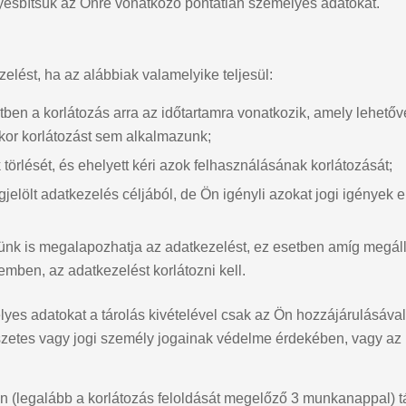
lyesbítsük az Önre vonatkozó pontatlan személyes adatokat.
elést, ha az alábbiak valamelyike teljesül:
tben a korlátozás arra az időtartamra vonatkozik, amely lehetőv
kor korlátozást sem alkalmazunk;
törlését, és ehelyett kéri azok felhasználásának korlátozását;
elölt adatkezelés céljából, de Ön igényli azokat jogi igények 
ekünk is megalapozhatja az adatkezelést, ez esetben amíg megál
mben, az adatkezelést korlátozni kell.
lyes adatokat a tárolás kivételével csak az Ön hozzájárulásával
tes vagy jogi személy jogainak védelme érdekében, vagy az Un
n (legalább a korlátozás feloldását megelőző 3 munkanappal) tá