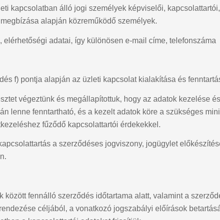
eti kapcsolatban álló jogi személyek képviselői, kapcsolattartói,
ve megbízása alapján közreműködő személyek.
, elérhetőségi adatai, így különösen e-mail címe, telefonszáma
és f) pontja alapján az üzleti kapcsolat kialakítása és fenntar
sztet végeztünk és megállapítottuk, hogy az adatok kezelése é
n lenne fenntartható, és a kezelt adatok köre a szükséges min
tkezeléshez fűződő kapcsolattartói érdekekkel.
kapcsolattartás a szerződéses jogviszony, jogügylet előkészítése
n.
ek között fennálló szerződés időtartama alatt, valamint a szerző
rendezése céljából, a vonatkozó jogszabályi előírások betartásá