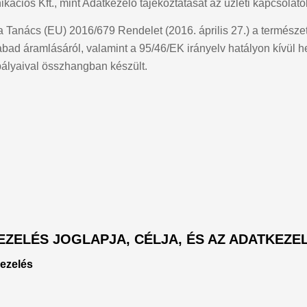
ciós Kft., mint Adatkezelő tájékoztatását az üzleti kapcsolat
 a Tanács (EU) 2016/679 Rendelet (2016. április 27.) a termés
zabad áramlásáról, valamint a 95/46/EK irányelv hatályon kívül
bályaival összhangban készült.
KEZELÉS JOGLAPJA, CÉLJA, ÉS AZ ADATKEZ
kezelés