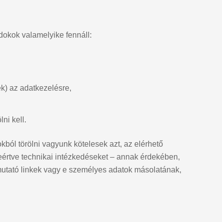
dokok valamelyike fennáll:
ek) az adatkezelésre,
ni kell.
kból törölni vagyunk kötelesek azt, az elérhető
eértve technikai intézkedéseket – annak érdekében,
mutató linkek vagy e személyes adatok másolatának,