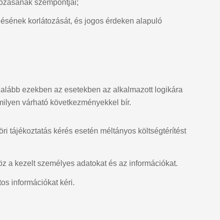
rozásának szempontjai;
lésének korlátozását, és jogos érdeken alapuló
 legalább ezekben az esetekben az alkalmazott logikára
milyen várható következményekkel bír.
ri tájékoztatás kérés esetén méltányos költségtérítést
öz a kezelt személyes adatokat és az információkat.
s információkat kéri.