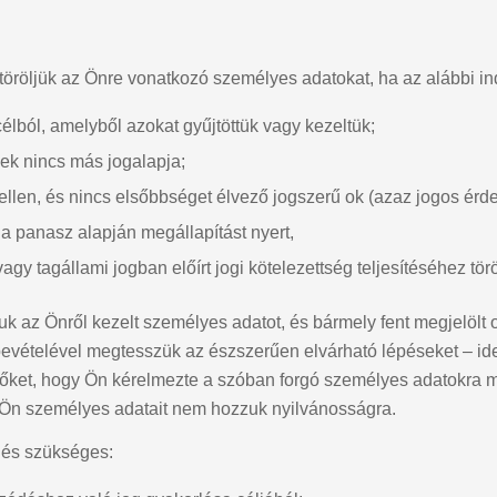
 töröljük az Önre vonatkozó személyes adatokat, ha az alábbi in
lból, amelyből azokat gyűjtöttük vagy kezeltük;
ek nincs más jogalapja;
ellen, és nincs elsőbbséget élvező jogszerű ok (azaz jogos érd
a panasz alapján megállapítást nyert,
 tagállami jogban előírt jogi kötelezettség teljesítéséhez töröl
 az Önről kezelt személyes adatot, és bármely fent megjelölt o
bevételével megtesszük az észszerűen elvárható lépéseket – id
őket, hogy Ön kérelmezte a szóban forgó személyes adatokra 
 Ön személyes adatait nem hozzuk nyilvánosságra.
lés szükséges: