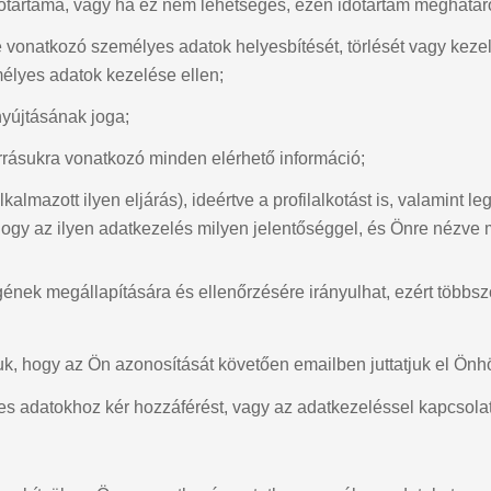
dőtartama, vagy ha ez nem lehetséges, ezen időtartam meghatá
 vonatkozó személyes adatok helyesbítését, törlését vagy keze
mélyes adatok kezelése ellen;
nyújtásának joga;
orrásukra vonatkozó minden elérhető információ;
lkalmazott ilyen eljárás), ideértve a profilalkotást is, valamint
hogy az ilyen adatkezelés milyen jelentőséggel, és Önre nézve 
nek megállapítására és ellenőrzésére irányulhat, ezért többszö
uk, hogy az Ön azonosítását követően emailben juttatjuk el Önh
s adatokhoz kér hozzáférést, vagy az adatkezeléssel kapcsolato