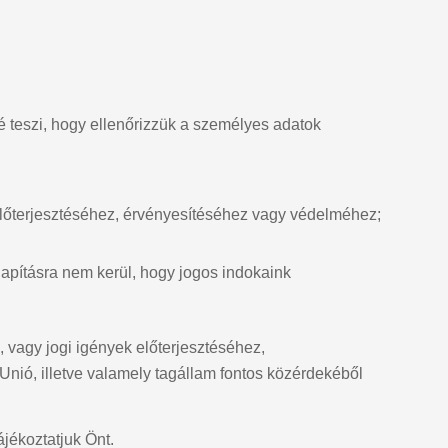
é teszi, hogy ellenőrizzük a személyes adatok
előterjesztéséhez, érvényesítéséhez vagy védelméhez;
lapításra nem kerül, hogy jogos indokaink
, vagy jogi igények előterjesztéséhez,
ió, illetve valamely tagállam fontos közérdekéből
jékoztatjuk Önt.