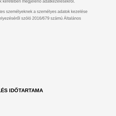
ok keretében megjelenő adatkezelésekről.
zetes személyeknek a személyes adatok kezelése
 helyezéséről szóló 2016/679 számú Általános
ELÉS IDŐTARTAMA