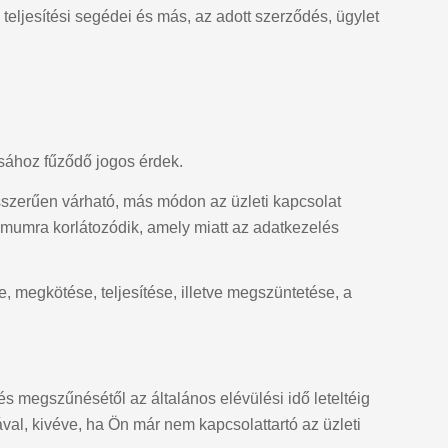
 teljesítési segédei és más, az adott szerződés, ügylet
tásához fűződő jogos érdek.
sszerűen várható, más módon az üzleti kapcsolat
imumra korlátozódik, amely miatt az adatkezelés
, megkötése, teljesítése, illetve megszüntetése, a
dés megszűnésétől az általános elévülési idő leteltéig
val, kivéve, ha Ön már nem kapcsolattartó az üzleti