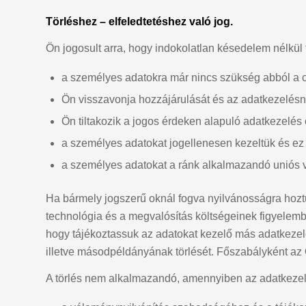
Törléshez – elfeledtetéshez való jog.
Ön jogosult arra, hogy indokolatlan késedelem nélkül
a személyes adatokra már nincs szükség abból a cé
Ön visszavonja hozzájárulását és az adatkezelésn
Ön tiltakozik a jogos érdeken alapuló adatkezelés 
a személyes adatokat jogellenesen kezeltük és ez 
a személyes adatokat a ránk alkalmazandó uniós vagy
Ha bármely jogszerű oknál fogva nyilvánosságra hoztuk
technológia és a megvalósítás költségeinek figyelem
hogy tájékoztassuk az adatokat kezelő más adatkezel
illetve másodpéldányának törlését. Főszabályként az
A törlés nem alkalmazandó, amennyiben az adatkeze