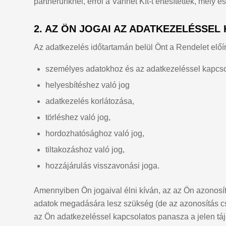
partnerünknél, erről a Vannet Kft-t értesítették, mely es
2. AZ ÖN JOGAI AZ ADATKEZELÉSSE
Az adatkezelés időtartamán belül Önt a Rendelet előírá
személyes adatokhoz és az adatkezeléssel kapcso
helyesbítéshez való jog
adatkezelés korlátozása,
törléshez való jog,
hordozhatósághoz való jog,
tiltakozáshoz való jog,
hozzájárulás visszavonási joga.
Amennyiben Ön jogaival élni kíván, az az Ön azonosí
adatok megadására lesz szükség (de az azonosítás cs
az Ön adatkezeléssel kapcsolatos panasza a jelen táj