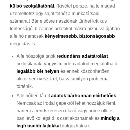
külső szolgáltatónál
. (Kivétel persze, ha te magad
üzemeltetsz egy saját felhőt a munkatársaid
számára.) Bár elsősre riasztónak tűnhet kritikus
fontosságú, bizalmas adatokat másra bízni, valójában
a felhő nemcsak
kényelmesebb, biztonságosabb
megoldás is.
A felhőszolgáltatók
redundáns adattárolást
biztosítanak. Vagyis minden adatod megtalálható
legalább két helyen
és ennek köszönhetően
akkor sem veszik el, ha valamilyen probléma
történik.
A felhőben tárolt
adatok bárhonnan elérhetőek
.
Nemcsak az irodai gépekről lehet hozzájuk férni,
hanem a rendszeresen utazó vagy home office-
ban lévő kollégáid is csatlakozhatnak és
mindig a
legfrissebb fájlokkal
dolgozhatnak.