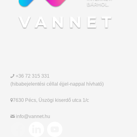
+36 72 315 331
(hibabejelentési céllal éjjel-nappal hívható)
7630 Pécs, Üszögi kiserdő utca 1/c
info@vannet.hu