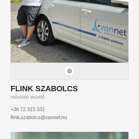
FLINK SZABOLCS
műszaki vezető
+36 72 315 331
flink.szabolcs@vannet.hu