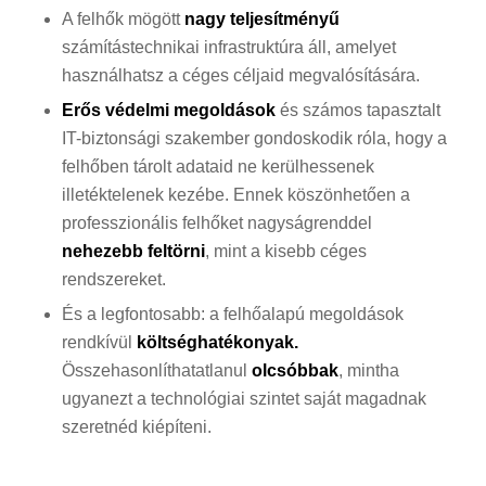
A felhők mögött
nagy teljesítményű
számítástechnikai infrastruktúra áll, amelyet
használhatsz a céges céljaid megvalósítására.
Erős védelmi megoldások
és számos tapasztalt
IT-biztonsági szakember gondoskodik róla, hogy a
felhőben tárolt adataid ne kerülhessenek
illetéktelenek kezébe. Ennek köszönhetően a
professzionális felhőket nagyságrenddel
nehezebb feltörni
, mint a kisebb céges
rendszereket.
És a legfontosabb: a felhőalapú megoldások
rendkívül
költséghatékonyak.
Összehasonlíthatatlanul
olcsóbbak
, mintha
ugyanezt a technológiai szintet saját magadnak
szeretnéd kiépíteni.