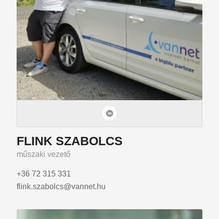
FLINK SZABOLCS
műszaki vezető
+36 72 315 331
flink.szabolcs@vannet.hu