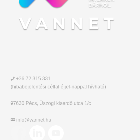
+36 72 315 331
(hibabejelentési céllal éjjel-nappal hívható)
7630 Pécs, Üszögi kiserdő utca 1/c
info@vannet.hu