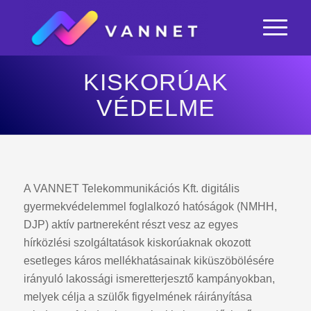
KISKORÚAK
VÉDELME
A VANNET Telekommunikációs Kft. digitális
gyermekvédelemmel foglalkozó hatóságok (NMHH,
DJP) aktív partnereként részt vesz az egyes
hírközlési szolgáltatások kiskorúaknak okozott
esetleges káros mellékhatásainak kiküszöbölésére
irányuló lakossági ismeretterjesztő kampányokban,
melyek célja a szülők figyelmének ráirányítása