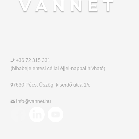
+36 72 315 331
(hibabejelentési céllal éjjel-nappal hívható)
7630 Pécs, Üszögi kiserdő utca 1/c
info@vannet.hu