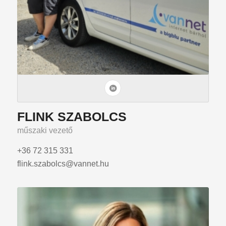
FLINK SZABOLCS
műszaki vezető
+36 72 315 331
flink.szabolcs@vannet.hu