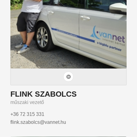
FLINK SZABOLCS
műszaki vezető
+36 72 315 331
flink.szabolcs@vannet.hu