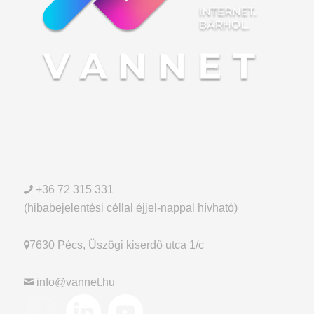
+36 72 315 331
(hibabejelentési céllal éjjel-nappal hívható)
7630 Pécs, Üszögi kiserdő utca 1/c
info@vannet.hu