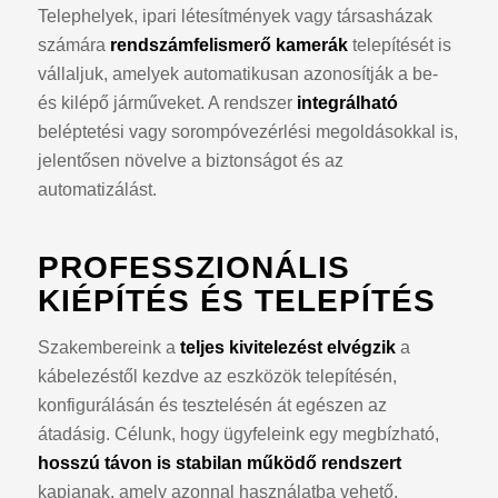
Telephelyek, ipari létesítmények vagy társasházak
számára
rendszámfelismerő kamerák
telepítését is
vállaljuk, amelyek automatikusan azonosítják a be-
és kilépő járműveket. A rendszer
integrálható
beléptetési vagy sorompóvezérlési megoldásokkal is,
jelentősen növelve a biztonságot és az
automatizálást.
PROFESSZIONÁLIS
KIÉPÍTÉS ÉS TELEPÍTÉS
Szakembereink a
teljes kivitelezést elvégzik
a
kábelezéstől kezdve az eszközök telepítésén,
konfigurálásán és tesztelésén át egészen az
átadásig. Célunk, hogy ügyfeleink egy megbízható,
hosszú távon is stabilan működő rendszert
kapjanak, amely azonnal használatba vehető.