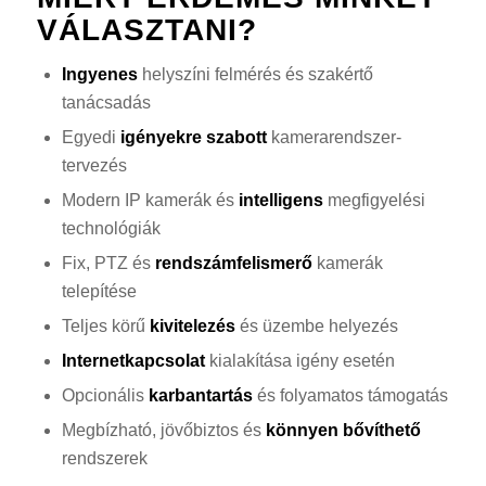
VÁLASZTANI?
Ingyenes
helyszíni felmérés és szakértő
tanácsadás
Egyedi
igényekre szabott
kamerarendszer-
tervezés
Modern IP kamerák és
intelligens
megfigyelési
technológiák
Fix, PTZ és
rendszámfelismerő
kamerák
telepítése
Teljes körű
kivitelezés
és üzembe helyezés
Internetkapcsolat
kialakítása igény esetén
Opcionális
karbantartás
és folyamatos támogatás
Megbízható, jövőbiztos és
könnyen bővíthető
rendszerek