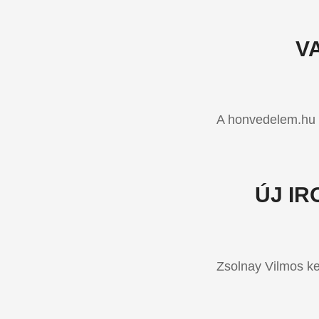
V
A honvedelem.hu s
ÚJ I
Zsolnay Vilmos k