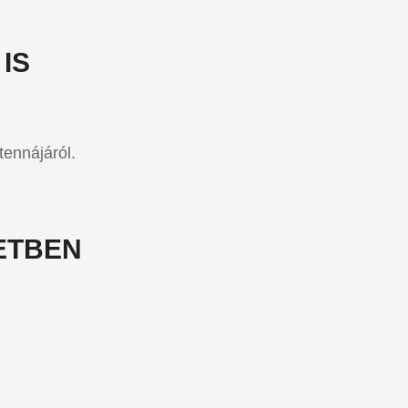
IS
tennájáról.
ETBEN