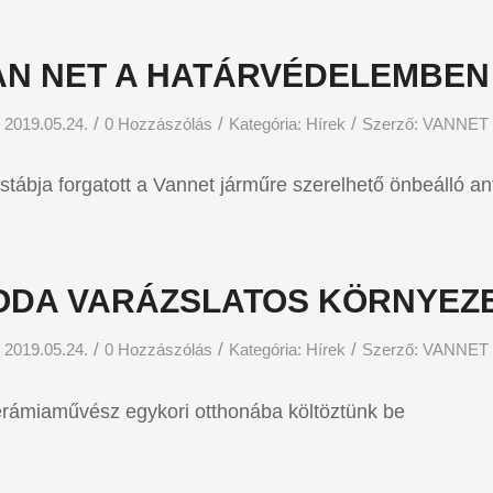
AN NET A HATÁRVÉDELEMBEN 
/
/
/
2019.05.24.
0 Hozzászólás
Kategória:
Hírek
Szerző:
VANNET
tábja forgatott a Vannet járműre szerelhető önbeálló an
RODA VARÁZSLATOS KÖRNYEZ
/
/
/
2019.05.24.
0 Hozzászólás
Kategória:
Hírek
Szerző:
VANNET
erámiaművész egykori otthonába költöztünk be