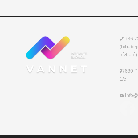
+36 7
(hibabej
hívható)
7630 Pé
1/c
info@