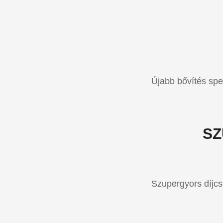
Újabb bővítés spe
SZ
Szupergyors díjc