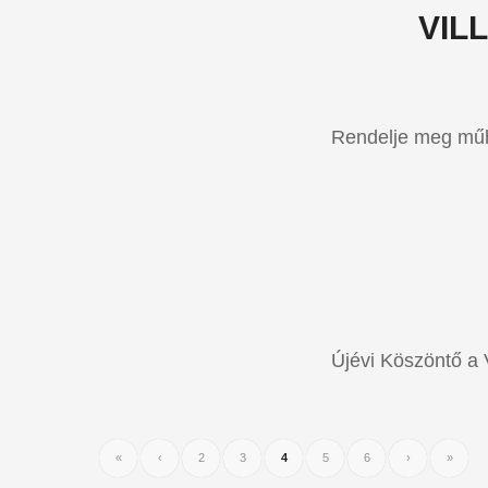
VIL
Rendelje meg műh
Újévi Köszöntő a 
«
‹
2
3
4
5
6
›
»