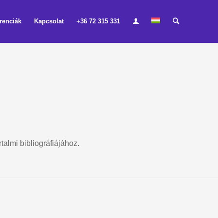
renciák
Kapcsolat
+36 72 315 331
talmi bibliográfiájához.