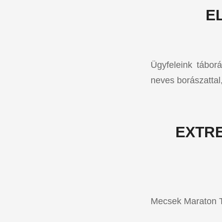
E
Ügyfeleink táborá
neves borászattal
EXTR
Mecsek Maraton Te