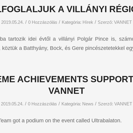
LFOGLALJUK A VILLÁNYI RÉGI
/
/
/
2019.05.24.
0 Hozzászólás
Kategória:
Hírek
Szerző:
VANNET
ba tartozik idei évtől a villányi Polgár Pince is, szá
, köztük a Batthyány, Bock, és Gere pincészetetekkel egy
EME ACHIEVEMENTS SUPPORT
VANNET
/
/
/
2019.05.24.
0 Hozzászólás
Kategória:
News
Szerző:
VANNET
am got a podium on the event called Ultrabalaton.