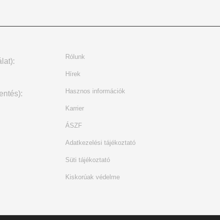
Rólunk
lat):
Hírek
Hasznos információk
entés):
Karrier
ÁSZF
Adatkezelési tájékoztató
Süti tájékoztató
Kiskorúak védelme