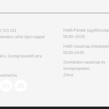
Hétfő-Péntek (ügyfélszolgá
2 315 331
08:00–16:00
elentési céllal éjjel-nappal
Hétfő-Vasárnap (hibabejel
00:00-24:00
cs, Üszögi kiserdő utca
Szombaton-vasárnap és
ünnepnapokon:
Zárva
vannet.hu