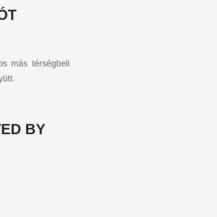
ÓT
mos más térségbeli
ütt.
ED BY