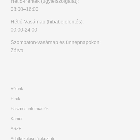
Hétfő-Péntek (ügyfélszolgálat):
08:00–16:00
Hétfő-Vasárnap (hibabejelentés):
00:00-24:00
Szombaton-vasárnap és ünnepnapokon:
Zárva
Rólunk
Hírek
Hasznos információk
Karrier
ÁSZF
Adatkezelési tájékoztató