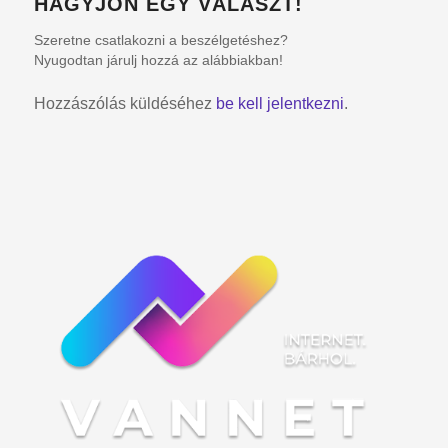
HAGYJON EGY VÁLASZT!
Szeretne csatlakozni a beszélgetéshez?
Nyugodtan járulj hozzá az alábbiakban!
Hozzászólás küldéséhez
be kell jelentkezni
.