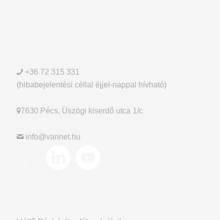
+36 72 315 331
(hibabejelentési céllal éjjel-nappal hívható)
7630 Pécs, Üszögi kiserdő utca 1/c
info@vannet.hu