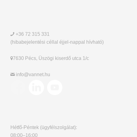
+36 72 315 331
(hibabejelentési céllal éjjel-nappal hívható)
7630 Pécs, Üszögi kiserdő utca 1/c
info@vannet.hu
Hétfő-Péntek (ügyfélszolgálat):
08:00–16:00