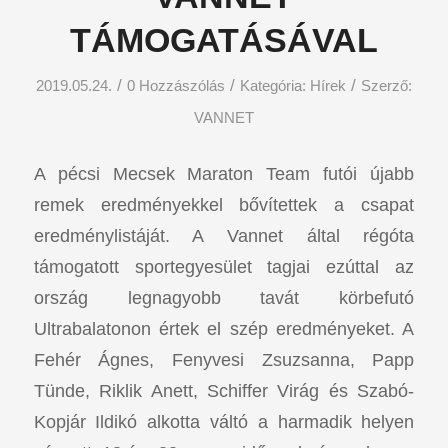
TÁMOGATÁSÁVAL
/
/
/
2019.05.24.
0 Hozzászólás
Kategória:
Hírek
Szerző:
VANNET
A pécsi Mecsek Maraton Team futói újabb
remek eredményekkel bővítettek a csapat
eredménylistáját. A Vannet által régóta
támogatott sportegyesület tagjai ezúttal az
ország legnagyobb tavát körbefutó
Ultrabalatonon értek el szép eredményeket. A
Fehér Ágnes, Fenyvesi Zsuzsanna, Papp
Tünde, Riklik Anett, Schiffer Virág és Szabó-
Kopjár Ildikó alkotta váltó a harmadik helyen