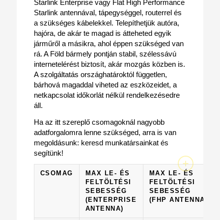
Starlink Enterprise vagy Flat High Performance
Starlink antennával, tápegységgel, routerrel és
a szükséges kábelekkel. Telepíthetjük autóra,
hajóra, de akár te magad is átteheted egyik
járműről a másikra, ahol éppen szükséged van
rá. A Föld bármely pontján stabil, szélessávú
internetelérést biztosít, akár mozgás közben is.
A szolgáltatás országhatároktól független,
bárhová magaddal viheted az eszközeidet, a
netkapcsolat időkorlát nélkül rendelkezésedre
áll.
Ha az itt szereplő csomagoknál nagyobb
adatforgalomra lenne szükséged, arra is van
megoldásunk: keresd munkatársainkat és
segítünk!
CSOMAG
MAX LE- ÉS
MAX LE- ÉS
FELTÖLTÉSI
FELTÖLTÉSI
SEBESSÉG
SEBESSÉG
(ENTERPRISE
(FHP ANTENNA)
ANTENNA)