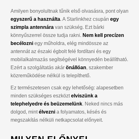
Amilyen bonyolultnak tűnik első olvasásra, pont olyan
egyszerű a használta
. A Starlinkhez csupán
egy
szimpla antennára
van szükség. Ezt bárki
könnyűszerrel össze tudja rakni.
Nem kell precízen
becélozni
egy műholdra, elég mindössze az
antennát az északi égbolt felé fordítani és egy
mobilalkalmazás segítségével könnyedén beállítható.
Ezért a szolgáltatás akár
önállóan
, szakember
közreműködése nélkül is telepíthető.
Ez természetesen csak egy lehetőség: alapesetben
minden szükséges eszközt
elviszünk a
telephelyedre és beüzemelünk
. Neked nincs más
dolgod, mint
élvezni
a folyamatos, késés és
megszakítás nélküli netkapcsolat előnyeit.