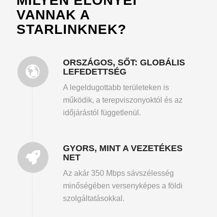
MILYEN ELŐNYEI
VANNAK A
STARLINKNEK?
ORSZÁGOS, SŐT: GLOBÁLIS
LEFEDETTSÉG
A legeldugottabb területeken is
működik, a terepviszonyoktól és az
időjárástól függetlenül.
GYORS, MINT A VEZETÉKES
NET
Az akár 350 Mbps sávszélesség
minőségében versenyképes a földi
szolgáltatásokkal.