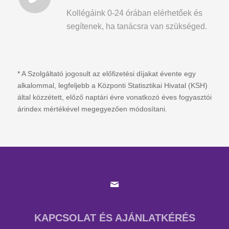
Kollégáink 0-24 órában elérhetőek és
segítenek, ha tanácsra van szükséged.
* A Szolgáltató jogosult az előfizetési díjakat évente egy
alkalommal, legfeljebb a Központi Statisztikai Hivatal (KSH)
által közzétett, előző naptári évre vonatkozó éves fogyasztói
árindex mértékével megegyezően módosítani.
KAPCSOLAT ÉS AJÁNLATKÉRÉS