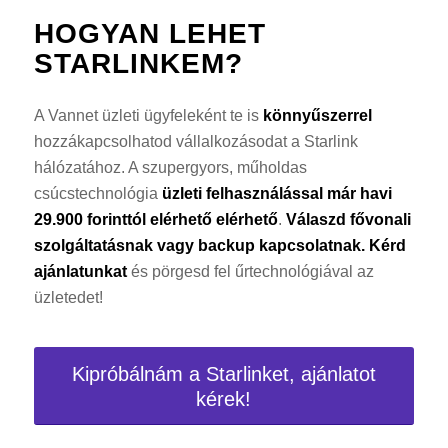
HOGYAN LEHET
STARLINKEM?
A Vannet üzleti ügyfeleként te is
könnyűszerrel
hozzákapcsolhatod vállalkozásodat a Starlink
hálózatához. A szupergyors, műholdas
csúcstechnológia
üzleti felhasználással már havi
29.900 forinttól elérhető elérhető
.
Válaszd fővonali
szolgáltatásnak vagy backup kapcsolatnak.
Kérd
ajánlatunkat
és pörgesd fel űrtechnológiával az
üzletedet!
Kipróbálnám a Starlinket, ajánlatot
kérek!