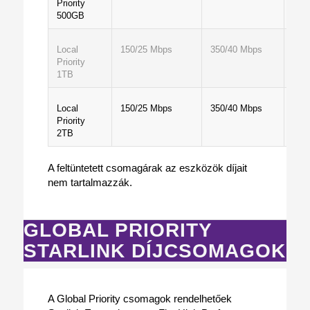
Priority
500GB
Local
150/25 Mbps
350/40 Mbps
1 T
Priority
1TB
Local
150/25 Mbps
350/40 Mbps
2 T
Priority
2TB
A feltüntetett csomagárak az eszközök díjait
nem tartalmazzák.
GLOBAL PRIORITY
STARLINK DÍJCSOMAGOK
A Global Priority csomagok rendelhetőek