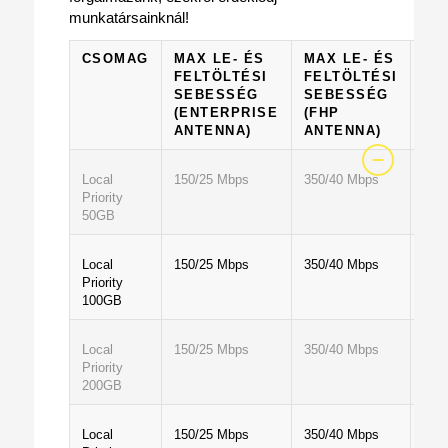
munkatársainknál!
CSOMAG
MAX LE- ÉS
MAX LE- ÉS
EL
FELTÖLTÉSI
FELTÖLTÉSI
AD
SEBESSÉG
SEBESSÉG
(ENTERPRISE
(FHP
ANTENNA)
ANTENNA)
Local
150/25 Mbps
350/40 Mbps
50 
Priority
50GB
Local
150/25 Mbps
350/40 Mbps
100
Priority
100GB
Local
150/25 Mbps
350/40 Mbps
200
Priority
200GB
Local
150/25 Mbps
350/40 Mbps
500