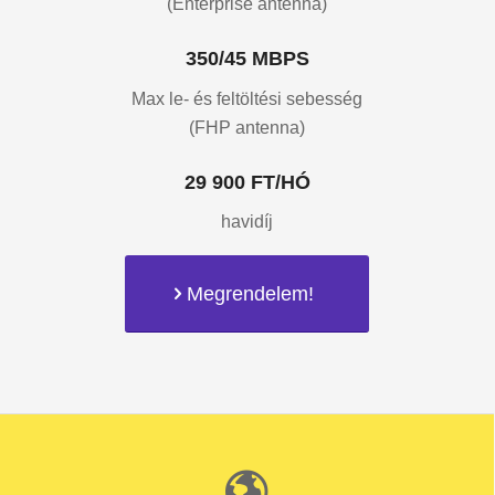
(Enterprise antenna)
350/45 MBPS
Max le- és feltöltési sebesség
(FHP antenna)
29 900 FT/HÓ
havidíj
Megrendelem!