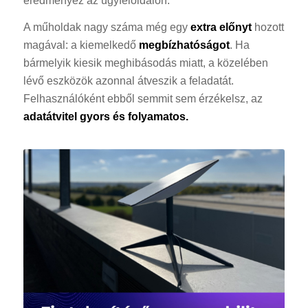
eredményez az ügyféloldalon.
A műholdak nagy száma még egy
extra előnyt
hozott
magával: a kiemelkedő
megbízhatóságot
. Ha
bármelyik kiesik meghibásodás miatt, a közelében
lévő eszközök azonnal átveszik a feladatát.
Felhasználóként ebből semmit sem érzékelsz, az
adatátvitel gyors és folyamatos.