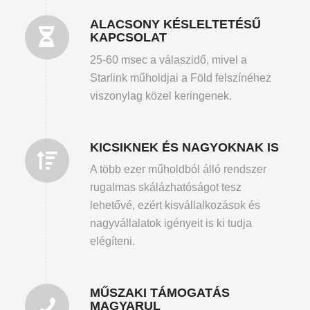
ALACSONY KÉSLELTETÉSŰ
KAPCSOLAT
25-60 msec a válaszidő, mivel a
Starlink műholdjai a Föld felszínéhez
viszonylag közel keringenek.
KICSIKNEK ÉS NAGYOKNAK IS
A több ezer műholdból álló rendszer
rugalmas skálázhatóságot tesz
lehetővé, ezért kisvállalkozások és
nagyvállalatok igényeit is ki tudja
elégíteni.
MŰSZAKI TÁMOGATÁS
MAGYARUL