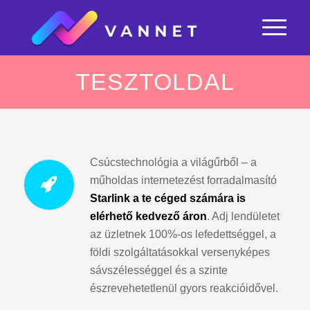
TESZTOLDAL
Csúcstechnológia a világűrből – a
műholdas internetezést forradalmasító
Starlink a te céged számára is
elérhető kedvező áron
. Adj lendületet
az üzletnek 100%-os lefedettséggel, a
földi szolgáltatásokkal versenyképes
sávszélességgel és a szinte
észrevehetetlenül gyors reakcióidővel.