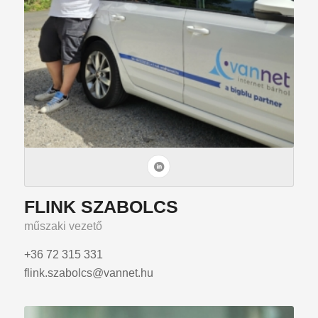
FLINK SZABOLCS
műszaki vezető
+36 72 315 331
flink.szabolcs@vannet.hu