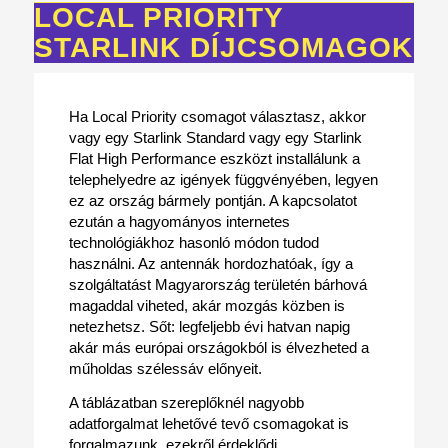
LOCAL PRIORITY
STARLINK DÍJCSOMAGOK
Ha Local Priority csomagot választasz, akkor
vagy egy Starlink Standard vagy egy Starlink
Flat High Performance eszközt installálunk a
telephelyedre az igények függvényében, legyen
ez az ország bármely pontján. A kapcsolatot
ezután a hagyományos internetes
technológiákhoz hasonló módon tudod
használni. Az antennák hordozhatóak, így a
szolgáltatást Magyarország területén bárhová
magaddal viheted, akár mozgás közben is
netezhetsz. Sőt: legfeljebb évi hatvan napig
akár más európai országokból is élvezheted a
műholdas szélessáv előnyeit.
A táblázatban szereplőknél nagyobb
adatforgalmat lehetővé tevő csomagokat is
forgalmazunk, ezekről érdeklődj