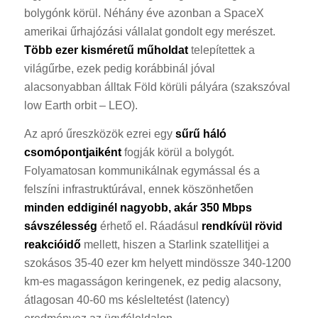
bolygónk körül. Néhány éve azonban a SpaceX
amerikai űrhajózási vállalat gondolt egy merészet.
Több ezer kisméretű műholdat
telepítettek a
világűrbe, ezek pedig korábbinál jóval
alacsonyabban álltak Föld körüli pályára (szakszóval
low Earth orbit – LEO).
Az apró űreszközök ezrei egy
sűrű háló
csomópontjaiként
fogják körül a bolygót.
Folyamatosan kommunikálnak egymással és a
felszíni infrastruktúrával, ennek köszönhetően
minden eddiginél nagyobb, akár 350 Mbps
sávszélesség
érhető el. Ráadásul
rendkívül rövid
reakcióidő
mellett, hiszen a Starlink szatellitjei a
szokásos 35-40 ezer km helyett mindössze 340-1200
km-es magasságon keringenek, ez pedig alacsony,
átlagosan 40-60 ms késleltetést (latency)