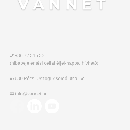
+36 72 315 331
(hibabejelentési céllal éjjel-nappal hívható)
7630 Pécs, Üszögi kiserdő utca 1/c
info@vannet.hu