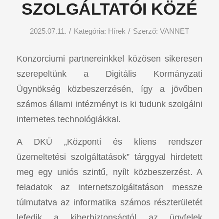
SZOLGÁLTATÓI KÖZÉ
/
/
2025.07.11.
Kategória:
Hírek
Szerző:
VANNET
Konzorciumi partnereinkkel közösen sikeresen
szerepeltünk a Digitális Kormányzati
Ügynökség közbeszerzésén, így a jövőben
számos állami intézményt is ki tudunk szolgálni
internetes technológiákkal.
A DKÜ „Központi és kliens rendszer
üzemeltetési szolgáltatások” tárggyal hirdetett
meg egy uniós szintű, nyílt közbeszerzést. A
feladatok az internetszolgáltatáson messze
túlmutatva az informatika számos részterületét
lefedik a kiberbiztonságtól az ügyfelek