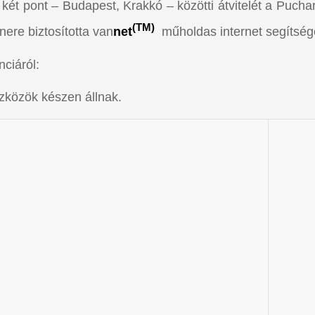
két pont – Budapest, Krakkó – közötti átvitelét a Puchar
(TM)
nere biztosította van
net
műholdas internet segítség
ciáról:
zközök készen állnak.