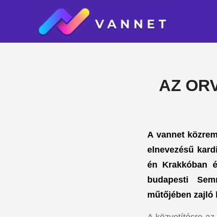
AZ OR
A vannet közremű
elnevezésű kard
én Krakkóban é
budapesti Sem
műtőjében zajló 
A közvetítésre az 