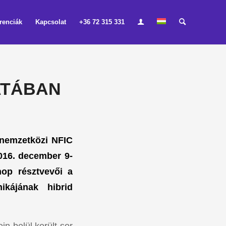
renciák
Kapcsolat
+36 72 315 331
ATÁBAN
a nemzetközi NFIC
016. december 9-
op résztvevői a
kájának hibrid
in belül került sor