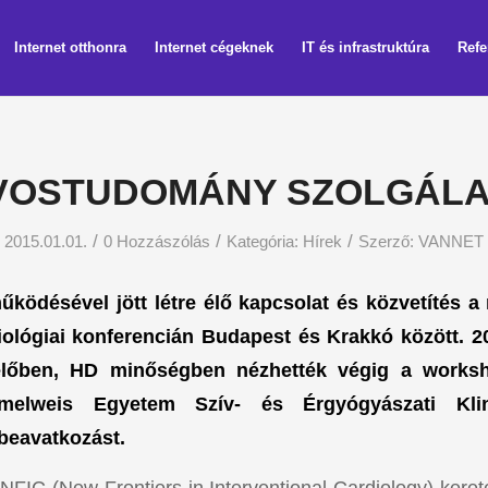
Internet otthonra
Internet cégeknek
IT és infrastruktúra
Refe
VOSTUDOMÁNY SZOLGÁL
/
/
/
2015.01.01.
0 Hozzászólás
Kategória:
Hírek
Szerző:
VANNET
ködésével jött létre élő kapcsolat és közvetítés 
iológiai konferencián Budapest és Krakkó között. 2
lőben, HD minőségben nézhették végig a worksh
melweis Egyetem Szív- és Érgyógyászati Klini
beavatkozást.
NFIC (New Frontiers in Interventional Cardiology) kerete