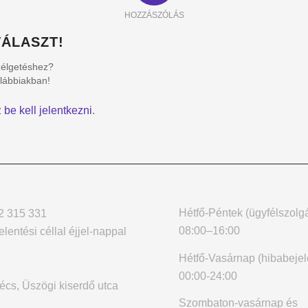
HOZZÁSZÓLÁS
ÁLASZT!
zélgetéshez?
alábbiakban!
z
be kell jelentkezni
.
Hétfő-Péntek (ügyfélszolgá
2 315 331
08:00–16:00
elentési céllal éjjel-nappal
Hétfő-Vasárnap (hibabejel
00:00-24:00
cs, Üszögi kiserdő utca
Szombaton-vasárnap és