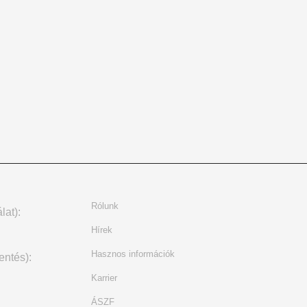
Rólunk
lat):
Hírek
Hasznos információk
entés):
Karrier
ÁSZF