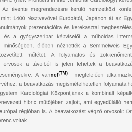
. Az évente megrendezésre kerülő nemzetközi konfe
 mint 1400 résztvevővel Európától, Japánon át az Egy
tanulmányok prezentációira és kerekasztal-megbeszélés
 és a gyógyszeripar képviselői a műholdas interne
D minőségben, élőben nézhették a Semmelweis Egye
 közvetített műtétet. A folyamatos és zökkenőment
 orvosok a távolból is jelen lehettek a beavatkoz
(TM)
 eseményekre. A van
net
megfelelően alkalmazko
rvéhez, a beavatkozás megismételhetetlen folyamataih
yetem Kardiológiai Központjának a kombinált képalk
ynevezett hibrid műtőjében zajlott, ami egyedülálló n
európai régióban is. A beavatkozást végző orvosok: D
erenc voltak.