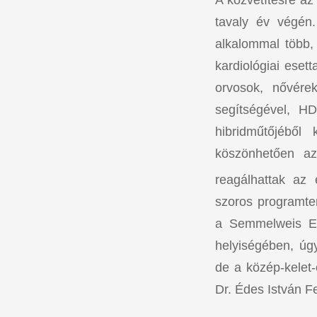
tavaly év végén
alkalommal több,
kardiológiai eset
orvosok, nővérek
segítségével, H
hibridműtőjéből
köszönhetően az
reagálhattak az
szoros programte
a Semmelweis Eg
helyiségében, úg
de a közép-kelet-
Dr. Édes István F