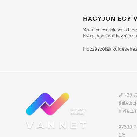
HAGYJON EGY V
Szeretne csatlakozni a bes
Nyugodtan járulj hozzá az 
Hozzászólás küldéséhe
+36 7
(hibabej
hívható)
7630 Pé
1/c