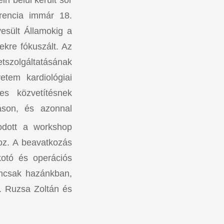
rencia immár 18.
esült Államokig a
ekre fókuszált. Az
tszolgáltatásának
tem kardiológiai
es közvetítésnek
áson, és azonnal
dott a workshop
oz. A beavatkozás
otó és operációs
emcsak hazánkban,
r. Ruzsa Zoltán és