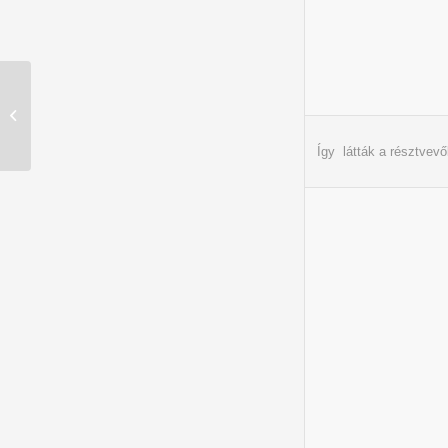
Pécsi Iparkamara díjai
Így látták a résztvevő