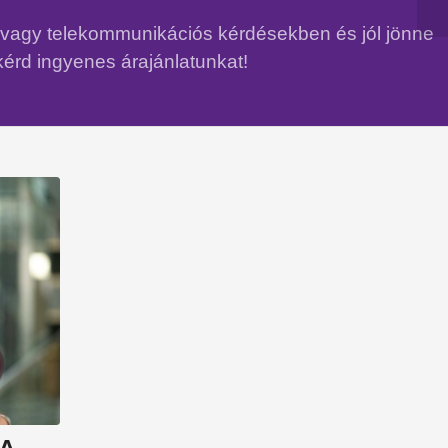
n vagy telekommunikációs kérdésekben és jól jönne
kérd ingyenes árajánlatunkat!