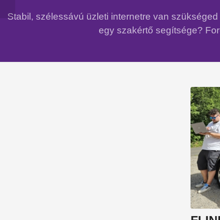
Stabil, szélessávú üzleti internetre van szükség
egy szakértő segítsége? Ford