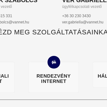
NK SZABOLCS
VÉR GABRIEL
 vezető
ügyfélkapcsolati vezető
315 331
+36 30 230 3430
zabolcs@vannet.hu
ver.gabriella@vannet.hu
ÉZD MEG SZOLGÁLTATÁSAINKA
ALI
RENDEZVÉNY
HÁ
T
INTERNET