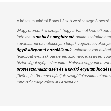
A közös munkáról Boros László vezérigazgató beszélt
„Nagy örömünkre szolgál, hogy a Vannet kiemelkedő t
igénybe. A
stabil és megbízható
online szolgáltatása
zavartalanul és hatékonyan tudjuk végezni tevékenys
ügyfélközpontú hozzáállásuk
, valamint azon elköte
legjobbat nyújtsák partnereik számára, igazán lenyű
biztonságot nyújt számunkra. Hálásak vagyunk a Van
professzionalizmusért és a kiváló együttműködésé
jövőbe, és örömmel ajánljuk szolgáltatásaikat minda
innovatív megoldásokat keresnek.”