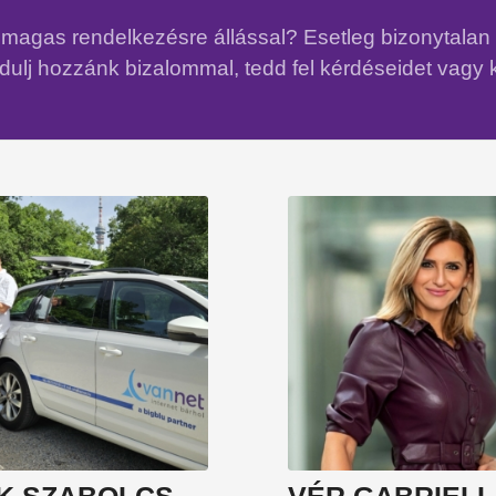
ed magas rendelkezésre állással? Esetleg bizonytala
ulj hozzánk bizalommal, tedd fel kérdéseidet vagy 