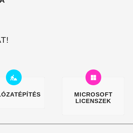
LA
T!
LÓZATÉPÍTÉS
MICROSOFT
LICENSZEK