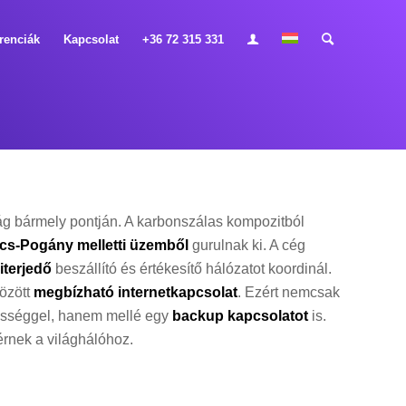
renciák
Kapcsolat
+36 72 315 331
ág bármely pontján. A karbonszálas kompozitból
cs-Pogány melletti üzemből
gurulnak ki. A cég
iterjedő
beszállító és értékesítő hálózatot koordinál.
özött
megbízható internetkapcsolat
. Ezért nemcsak
lességgel, hanem mellé egy
backup kapcsolatot
is.
rnek a világhálóhoz.