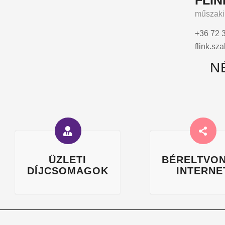
FLI
műszaki
+36 72 
flink.s
N
ÜZLETI
BÉRELTVON
DÍJCSOMAGOK
INTERNE