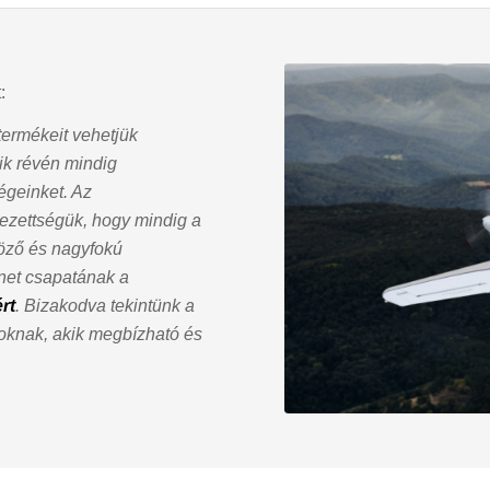
:
ermékeit vehetjük
ik révén mindig
égeinket. Az
lezettségük, hogy mindig a
göző és nagyfokú
net csapatának a
rt
. Bizakodva tekintünk a
zoknak, akik megbízható és