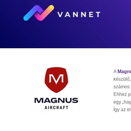
A
Magnus
készülő,
számos n
Ehhez pe
egy „ha
Így az e