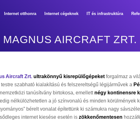
Internet otthonra
Internet cégeknek
IT és infrastruktúra
Refe
MAGNUS AIRCRAFT ZRT.
 Aircraft Zrt.
ultrakönnyű kisrepülőgépeket
forgalmaz a vil
 testre szabható kialakítású és felszereltségű légijárművek a
Pé
emzetközi tanúsítvány birtokosa, emellett
négy kontinensre k
dig nélkülözhetetlen a jó színvonalú és minden körülmények k
gyományos” bérelt vonalat építettünk ki számukra nagy sávszé
lsődleges internet kiesése esetén is
zökkenőmentesen
hozzáfé