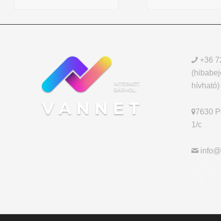
+36 7
(hibabej
hívható)
7630 Pé
1/c
info@