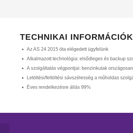
TECHNIKAI INFORMÁCIÓK
Az AS 24 2015 óta elégedett ügyfelünk
Alkalmazott technológia: elsődleges és backup szo
A szolgáltatás végpontjai: benzinkutak országosan
Letöltési/feltöltési sávszélesség a műholdas szolg
Éves rendelkezésre állás 99%