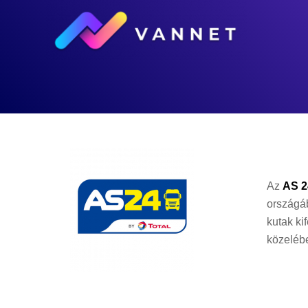
Az
AS 2
országá
kutak ki
közelébe