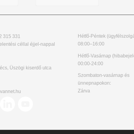
Hétfő-Péntek (ügyfélszolgá
2 315 331
08:00–16:00
elentési céllal éjjel-nappal
Hétfő-Vasárnap (hibabejel
00:00-24:00
cs, Üszögi kiserdő utca
Szombaton-vasárnap és
ünnepnapokon:
Zárva
vannet.hu