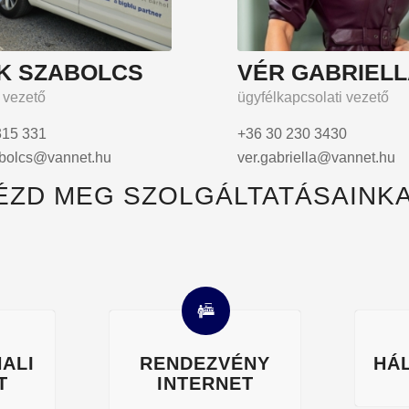
NK SZABOLCS
VÉR GABRIEL
 vezető
ügyfélkapcsolati vezető
315 331
+36 30 230 3430
zabolcs@vannet.hu
ver.gabriella@vannet.hu
ÉZD MEG SZOLGÁLTATÁSAINKA
ALI
RENDEZVÉNY
HÁ
T
INTERNET