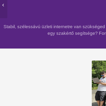
Bock Pince
Stabil, szélessávú üzleti internetre van szükség
egy szakértő segítsége? Ford