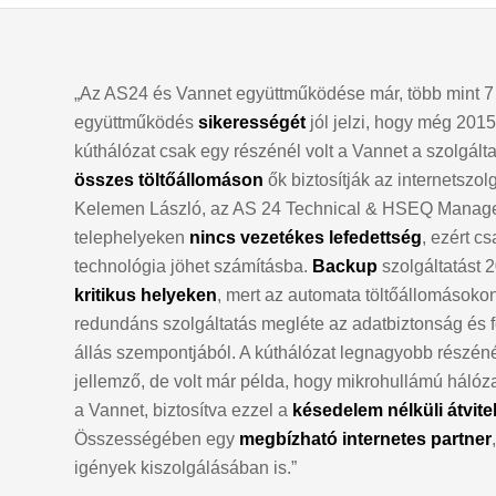
„Az AS24 és Vannet együttműködése már, több mint 7 é
együttműködés
sikerességét
jól jelzi, hogy még 20
kúthálózat csak egy részénél volt a Vannet a szolgált
összes töltőállomáson
ők biztosítják az internetszol
Kelemen László, az AS 24 Technical & HSEQ Manage
telephelyeken
nincs vezetékes lefedettség
, ezért c
technológia jöhet számításba.
Backup
szolgáltatást 
kritikus helyeken
, mert az automata töltőállomásokon
redundáns szolgáltatás megléte az adatbiztonság és 
állás szempontjából. A kúthálózat legnagyobb részéné
jellemző, de volt már példa, hogy mikrohullámú hálózati
a Vannet, biztosítva ezzel a
késedelem nélküli átvite
Összességében egy
megbízható internetes partner
igények kiszolgálásában is.”