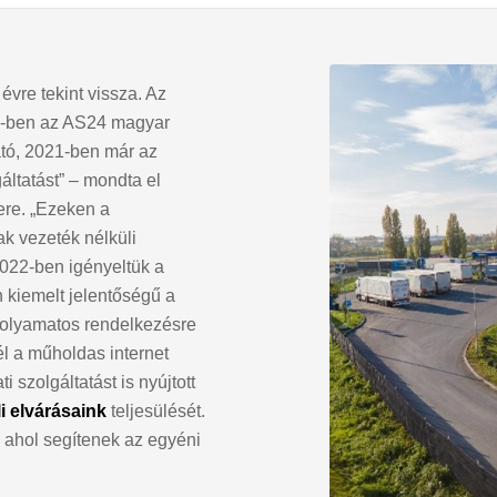
vre tekint vissza. Az
15-ben az AS24 magyar
ató, 2021-ben már az
gáltatást” – mondta el
re. „Ezeken a
sak vezeték nélküli
2022-ben igényeltük a
 kiemelt jelentőségű a
folyamatos rendelkezésre
l a műholdas internet
 szolgáltatást is nyújtott
li elvárásaink
teljesülését.
, ahol segítenek az egyéni