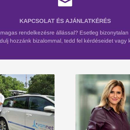
KAPCSOLAT ÉS AJÁNLATKÉRÉS
ed magas rendelkezésre állással? Esetleg bizonytala
ulj hozzánk bizalommal, tedd fel kérdéseidet vagy 