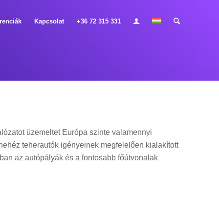
renciák
Kapcsolat
+36 72 315 331
álózatot üzemeltet Európa szinte valamennyi
 nehéz teherautók igényeinek megfelelően kialakított
rban az autópályák és a fontosabb főútvonalak