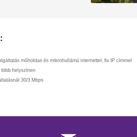
:
lgáltatás műholdas és mikrohullámú internettel, fix IP címmel
 több helyszínen
áltatásnál 30/3 Mbps