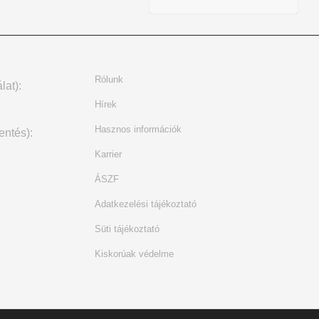
Rólunk
lat):
Hírek
Hasznos információk
entés):
Karrier
ÁSZF
Adatkezelési tájékoztató
Süti tájékoztató
Kiskorúak védelme