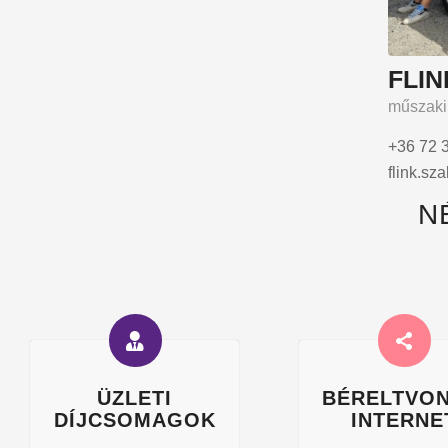
FLI
műszaki
+36 72 
flink.s
N
ÜZLETI
BÉRELTVON
DÍJCSOMAGOK
INTERNE