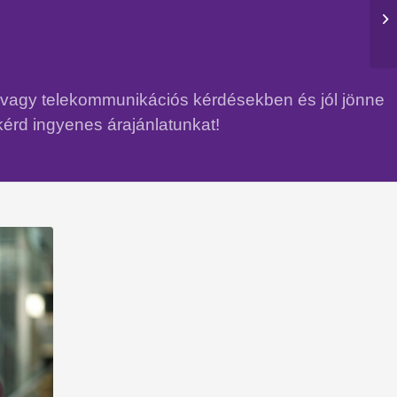
n vagy telekommunikációs kérdésekben és jól jönne
kérd ingyenes árajánlatunkat!