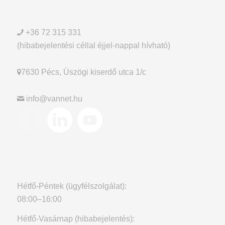
+36 72 315 331
(hibabejelentési céllal éjjel-nappal hívható)
7630 Pécs, Üszögi kiserdő utca 1/c
info@vannet.hu
Hétfő-Péntek (ügyfélszolgálat):
08:00–16:00
Hétfő-Vasárnap (hibabejelentés):