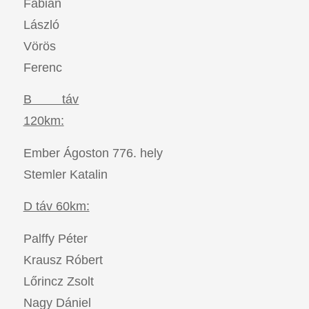
Fábián
László
Vörös
Ferenc
B táv
120km:
Ember Ágoston 776. hely
Stemler Katalin
D táv 60km:
Palffy Péter
Krausz Róbert
Lőrincz Zsolt
Nagy Dániel