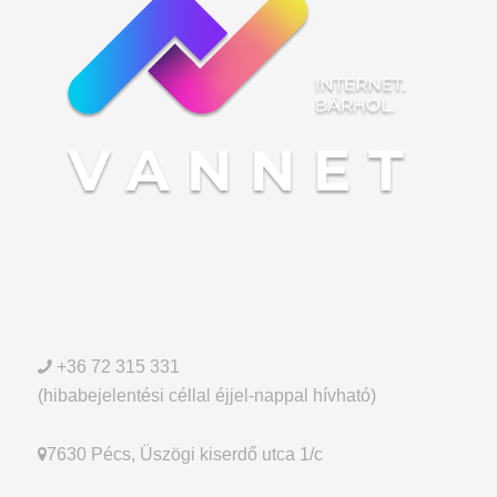
+36 72 315 331
(hibabejelentési céllal éjjel-nappal hívható)
7630 Pécs, Üszögi kiserdő utca 1/c