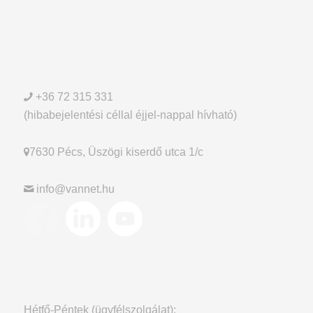
+36 72 315 331
(hibabejelentési céllal éjjel-nappal hívható)
7630 Pécs, Üszögi kiserdő utca 1/c
info@vannet.hu
Hétfő-Péntek (ügyfélszolgálat):