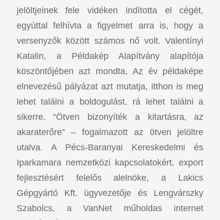
jelöltjeinek fele vidéken indította el cégét,
egyúttal felhívta a figyelmet arra is, hogy a
versenyzők között számos nő volt. Valentínyi
Katalin, a Példakép Alapítvány alapítója
köszöntőjében azt mondta, Az év példaképe
elnevezésű pályázat azt mutatja, itthon is meg
lehet találni a boldogulást, rá lehet találni a
sikerre. “Ötven bizonyíték a kitartásra, az
akaraterőre” – fogalmazott az ötven jelöltre
utalva. A Pécs-Baranyai Kereskedelmi és
Iparkamara nemzetközi kapcsolatokért, export
fejlesztésért felelős alelnöke, a Lakics
Gépgyártó Kft. ügyvezetője és Lengvárszky
Szabolcs, a VanNet műholdas internet