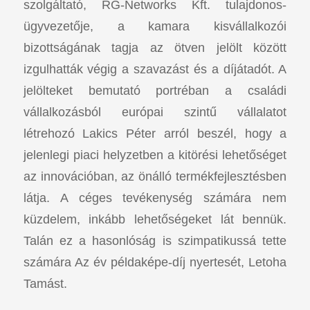
szolgáltató, RG-Networks Kft. tulajdonos-
ügyvezetője, a kamara kisvállalkozói
bizottságának tagja az ötven jelölt között
izgulhatták végig a szavazást és a díjátadót. A
jelölteket bemutató portréban a családi
vállalkozásból európai szintű vállalatot
létrehozó Lakics Péter arról beszél, hogy a
jelenlegi piaci helyzetben a kitörési lehetőséget
az innovációban, az önálló termékfejlesztésben
látja. A céges tevékenység számára nem
küzdelem, inkább lehetőségeket lát bennük.
Talán ez a hasonlóság is szimpatikussá tette
számára Az év példaképe-díj nyertesét, Letoha
Tamást.