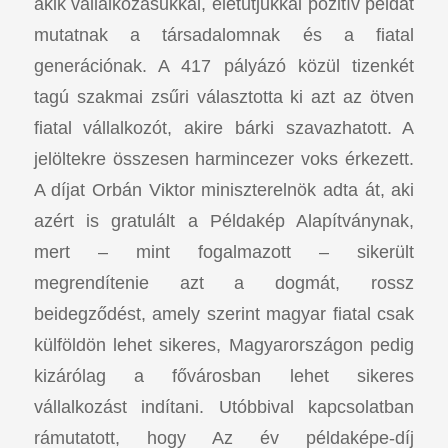
akik vállalkozásukkal, életútjukkal pozitív példát
mutatnak a társadalomnak és a fiatal
generációnak. A 417 pályázó közül tizenkét
tagú szakmai zsűri választotta ki azt az ötven
fiatal vállalkozót, akire bárki szavazhatott. A
jelöltekre összesen harmincezer voks érkezett.
A díjat Orbán Viktor miniszterelnök adta át, aki
azért is gratulált a Példakép Alapítványnak,
mert – mint fogalmazott – sikerült
megrendítenie azt a dogmát, rossz
beidegződést, amely szerint magyar fiatal csak
külföldön lehet sikeres, Magyarországon pedig
kizárólag a fővárosban lehet sikeres
vállalkozást indítani. Utóbbival kapcsolatban
rámutatott, hogy Az év példaképe-díj