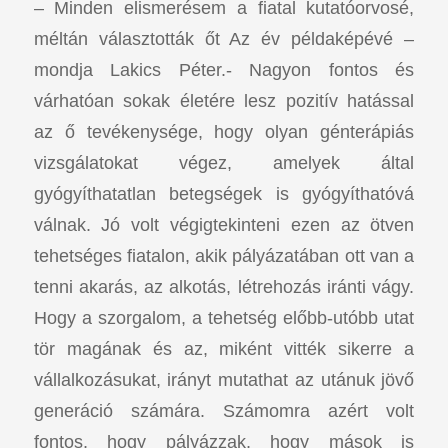
– Minden elismerésem a fiatal kutatóorvosé,
méltán választották őt Az év példaképévé –
mondja Lakics Péter.- Nagyon fontos és
várhatóan sokak életére lesz pozitív hatással
az ő tevékenysége, hogy olyan génterápiás
vizsgálatokat végez, amelyek által
gyógyíthatatlan betegségek is gyógyíthatóvá
válnak. Jó volt végigtekinteni ezen az ötven
tehetséges fiatalon, akik pályázatában ott van a
tenni akarás, az alkotás, létrehozás iránti vágy.
Hogy a szorgalom, a tehetség előbb-utóbb utat
tör magának és az, miként vitték sikerre a
vállalkozásukat, irányt mutathat az utánuk jövő
generáció számára. Számomra azért volt
fontos, hogy pályázzak, hogy mások is