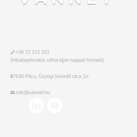
+36 72 315 331
(hibabejelentési céllal éjjel-nappal hívható)
7630 Pécs, Üszögi kiserdő utca 1/c
info@vannet.hu