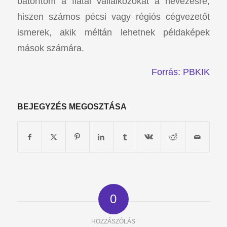
bátorítom a fiatal vállalkozókat a nevezésre,
hiszen számos pécsi vagy régiós cégvezetőt
ismerek, akik méltán lehetnek példaképek
mások számára.
Forrás: PBKIK
BEJEGYZÉS MEGOSZTÁSA
0
HOZZÁSZÓLÁS