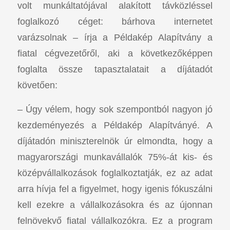
volt munkáltatójával alakított távközléssel
foglalkozó céget: bárhova internetet
varázsolnak – írja a Példakép Alapítvány a
fiatal cégvezetőről, aki a következőképpen
foglalta össze tapasztalatait a díjátadót
követően:
– Úgy vélem, hogy sok szempontból nagyon jó
kezdeményezés a Példakép Alapítványé. A
díjátadón miniszterelnök úr elmondta, hogy a
magyarországi munkavállalók 75%-át kis- és
középvállalkozások foglalkoztatják, ez az adat
arra hívja fel a figyelmet, hogy igenis fókuszálni
kell ezekre a vállalkozásokra és az újonnan
felnövekvő fiatal vállalkozókra. Ez a program