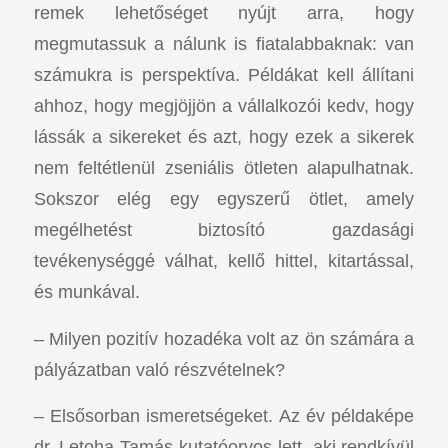
remek lehetőséget nyújt arra, hogy
megmutassuk a nálunk is fiatalabbaknak: van
számukra is perspektíva. Példákat kell állítani
ahhoz, hogy megjöjjön a vállalkozói kedv, hogy
lássák a sikereket és azt, hogy ezek a sikerek
nem feltétlenül zseniális ötleten alapulhatnak.
Sokszor elég egy egyszerű ötlet, amely
megélhetést biztosító gazdasági
tevékenységgé válhat, kellő hittel, kitartással,
és munkával.
– Milyen pozitív hozadéka volt az ön számára a
pályázatban való részvételnek?
– Elsősorban ismeretségeket. Az év példaképe
dr. Letoha Tamás kutatóorvos lett, aki rendkívül