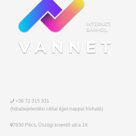
+36 72 315 331
(hibabejelentési céllal éjjel-nappal hívható)
7630 Pécs, Üszögi kiserdő utca 1/c