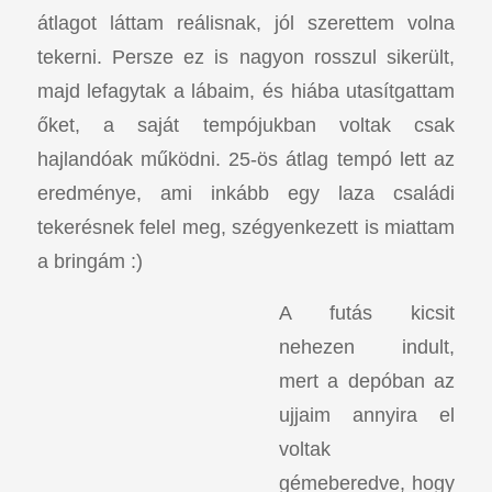
átlagot láttam reálisnak, jól szerettem volna
tekerni. Persze ez is nagyon rosszul sikerült,
majd lefagytak a lábaim, és hiába utasítgattam
őket, a saját tempójukban voltak csak
hajlandóak működni. 25-ös átlag tempó lett az
eredménye, ami inkább egy laza családi
tekerésnek felel meg, szégyenkezett is miattam
a bringám :)
A futás kicsit
nehezen indult,
mert a depóban az
ujjaim annyira el
voltak
gémeberedve, hogy