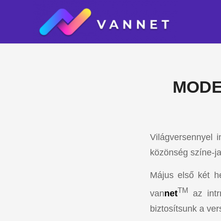
MODE
Világversennyel i
közönség színe-ja
Május első két h
TM
van
net
az int
biztosítsunk a ve