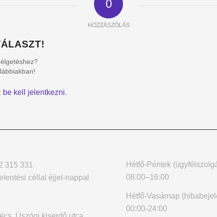
0
HOZZÁSZÓLÁS
ÁLASZT!
zélgetéshez?
alábbiakban!
z
be kell jelentkezni
.
Hétfő-Péntek (ügyfélszolgá
2 315 331
08:00–16:00
elentési céllal éjjel-nappal
Hétfő-Vasárnap (hibabejel
00:00-24:00
cs, Üszögi kiserdő utca