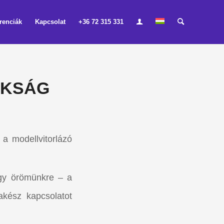
renciák
Kapcsolat
+36 72 315 331
OKSÁG
 a modellvitorlázó
agy örömünkre – a
rakész kapcsolatot