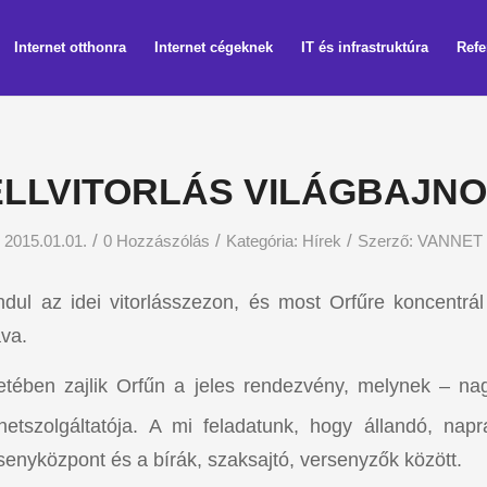
Internet otthonra
Internet cégeknek
IT és infrastruktúra
Refe
LLVITORLÁS VILÁGBAJN
/
/
/
2015.01.01.
0 Hozzászólás
Kategória:
Hírek
Szerző:
VANNET
ndul az idei vitorlásszezon, és most Orfűre koncentrál
va.
etében zajlik Orfűn a jeles rendezvény, melynek – n
rnetszolgáltatója. A mi feladatunk, hogy állandó, nap
rsenyközpont és a bírák, szaksajtó, versenyzők között.