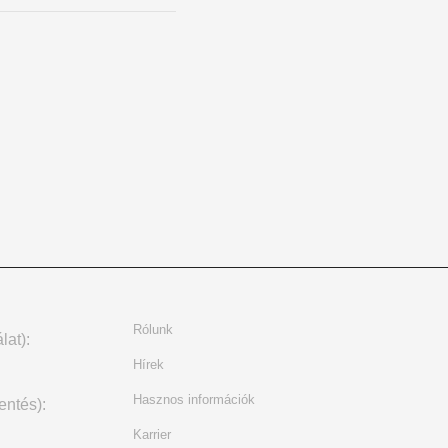
Rólunk
lat):
Hírek
Hasznos információk
entés):
Karrier