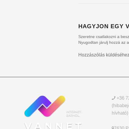
HAGYJON EGY V
Szeretne csatlakozni a bes
Nyugodtan járulj hozzá az 
Hozzászólás küldéséhe
+36 7
(hibabej
hívható)
7630 Pé