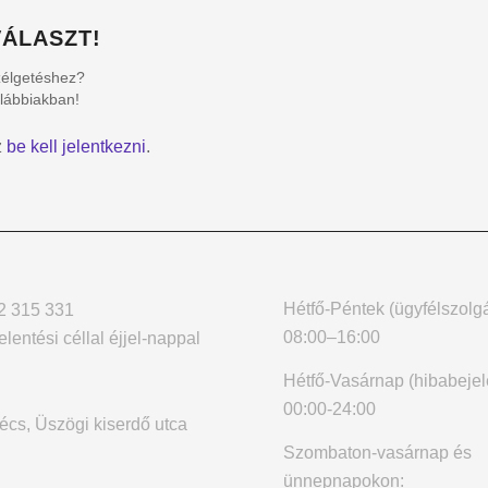
ÁLASZT!
zélgetéshez?
alábbiakban!
z
be kell jelentkezni
.
Hétfő-Péntek (ügyfélszolgá
2 315 331
08:00–16:00
elentési céllal éjjel-nappal
Hétfő-Vasárnap (hibabejel
00:00-24:00
cs, Üszögi kiserdő utca
Szombaton-vasárnap és
ünnepnapokon: