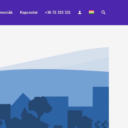
renciák
Kapcsolat
+36 72 315 331