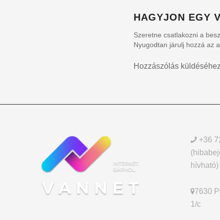
HAGYJON EGY V
Szeretne csatlakozni a bes
Nyugodtan járulj hozzá az 
Hozzászólás küldéséhe
+36 7
(hibabej
hívható)
7630 Pé
1/c