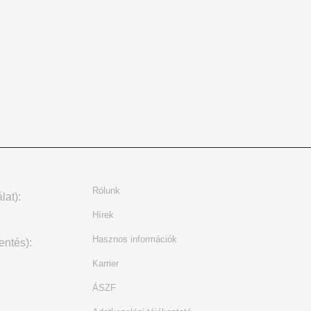
Rólunk
lat):
Hírek
Hasznos információk
entés):
Karrier
ÁSZF