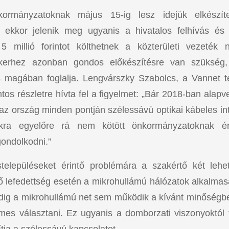
nkormányzatoknak május 15-ig lesz idejük elkészí
ekkor jelenik meg ugyanis a hivatalos felhívás és 
5 millió forintot költhetnek a közterületi vezeték n
sikerhez azonban gondos előkészítésre van szükség,
is magában foglalja. Lengvárszky Szabolcs, a Vannet 
tos részletre hívta fel a figyelmet: „Bár 2018-ban alapv
az ország minden pontján szélessávú optikai kábeles int
okra egyelőre rá nem kötött önkormányzatoknak ér
ondolkodni.”
stelepüléseket érintő problémára a szakértő két leh
lő lefedettség esetén a mikrohullámú hálózatok alkalmas
edig a mikrohullámú net sem működik a kívánt minőségb
mes választani. Ez ugyanis a domborzati viszonyoktól 
ítja a szélessávú kapcsolatot.