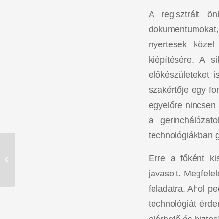
A regisztrált ö
dokumentumokat, 
nyertesek közel 
kiépítésére. A 
előkészületeket 
szakértője egy fon
egyelőre nincsen 
a gerinchálózat
technológiákban g
Olcsóbbak lettünk az
Erre a főként ki
újévben!
javasolt. Megfele
feladatra. Ahol p
technológiát érde
elérhető és biztos