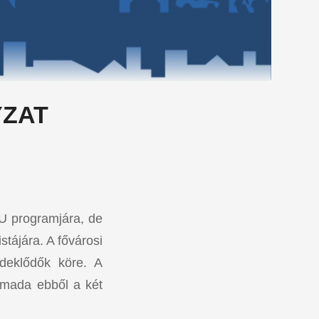
YZAT
EU programjára, de
stájára. A fővárosi
rdeklődők köre. A
rmada ebből a két