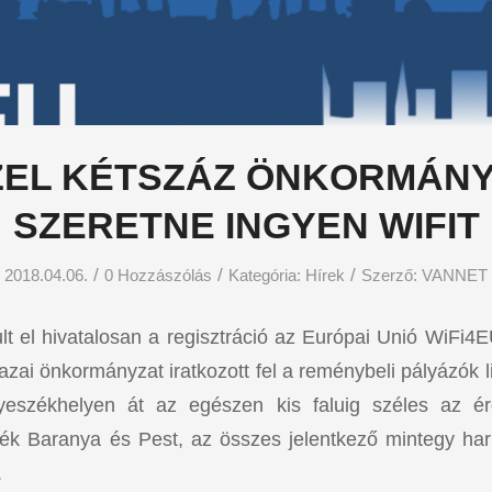
EL KÉTSZÁZ ÖNKORMÁN
SZERETNE INGYEN WIFIT
/
/
/
2018.04.06.
0 Hozzászólás
Kategória:
Hírek
Szerző:
VANNET
ult el hivatalosan a regisztráció az Európai Unió WiFi4
zai önkormányzat iratkozott fel a reménybeli pályázók li
yeszékhelyen át az egészen kis faluig széles az é
ék Baranya és Pest, az összes jelentkező mintegy ha
.