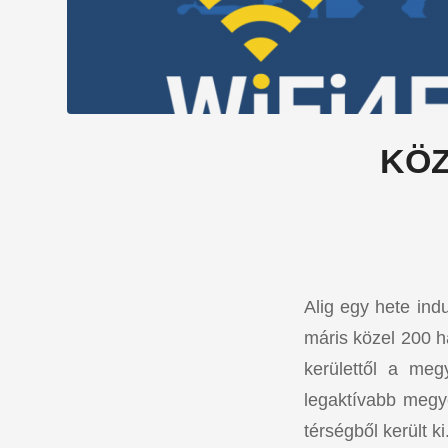
KÖZ
Alig egy hete ind
máris közel 200 ha
kerülettől a meg
legaktívabb megy
térségből került ki