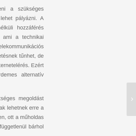
teni a szükséges
lehet pályázni. A
élküli hozzáférés
 ami a technikai
telekommunikációs
etésnek tűnhet, de
ernetelérés. Ezért
demes alternatív
etséges megoldást
ak lehetnek erre a
en, ott a műholdas
függetlenül bárhol