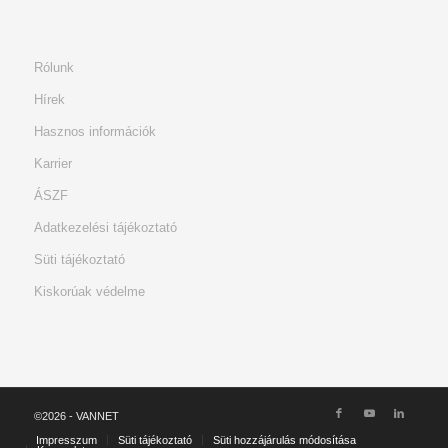
Rólunk
Hírek
Hasznos információk
Karrier
ÁSZF
Adatkezelési tájékoztató
Süti tájékoztató
Kiskorúak védelme
©2026 - VANNET
Impresszum
Süti tájékoztató
Süti hozzájárulás módosítása