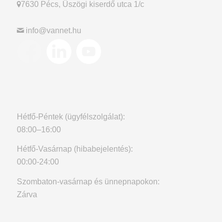
7630 Pécs, Üszögi kiserdő utca 1/c
info@vannet.hu
Hétfő-Péntek (ügyfélszolgálat):
08:00–16:00
Hétfő-Vasárnap (hibabejelentés):
00:00-24:00
Szombaton-vasárnap és ünnepnapokon:
Zárva