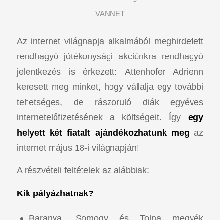
VANNET
Az internet világnapja alkalmából meghirdetett
rendhagyó jótékonysági akciónkra rendhagyó
jelentkezés is érkezett: Attenhofer Adrienn
keresett meg minket, hogy vállalja egy további
tehetséges, de rászoruló diák egyéves
internetelőfizetésének a költségeit. Így
egy
helyett két fiatalt ajándékozhatunk meg
az
internet május 18-i világnapján!
A részvételi feltételek az alábbiak:
Kik pályázhatnak?
Baranya, Somogy és Tolna megyék