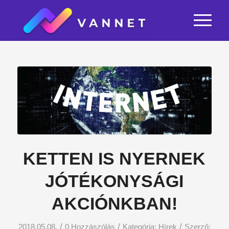
KETTEN IS NYERNEK
JÓTÉKONYSÁGI
AKCIÓNKBAN!
/
/
/
2018.05.08.
0 Hozzászólás
Kategória:
Hírek
Szerző: