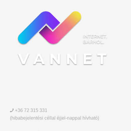
+36 72 315 331
(hibabejelentési céllal éjjel-nappal hívható)