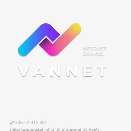
+36 72 315 331
(hibabejelentési céllal éjjel-nappal hívható)