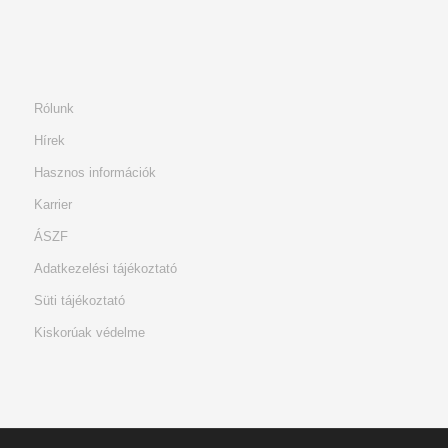
Rólunk
Hírek
Hasznos információk
Karrier
ÁSZF
Adatkezelési tájékoztató
Süti tájékoztató
Kiskorúak védelme