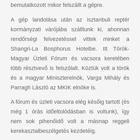
bemutatkozott mikor felszállt a gépre.
A gép landolása után az isztanbuli reptér
kormányzati várójába szálltunk ki, ahonnan
rendőrségi felvezetéssel vittek minket a
Shangri-La Bosphorus Hotelbe. Itt Török-
Magyar Üzleti Fórum és vacsora keretében
több résztvevő is felszólalt. Köztük volt a török
és a magyar Miniszterelnök, Varga Mihály és
Parragh László az MKIK elnöke is.
A fórum és üzleti vacsora elég későig tartott (és
még 1 órás időeltolódásban is voltunk), így
nem sok pihenőidő volt a másnap reggeli
kerekasztalbeszélgetés kezdetéig.