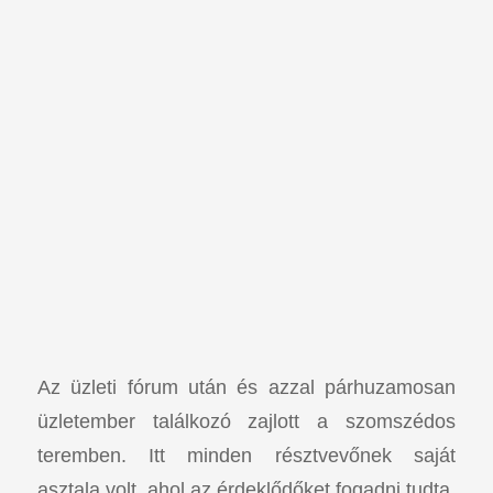
Az üzleti fórum után és azzal párhuzamosan
üzletember találkozó zajlott a szomszédos
teremben. Itt minden résztvevőnek saját
asztala volt, ahol az érdeklődőket fogadni tudta,