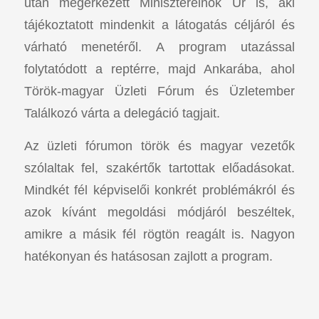
után megérkezett Miniszterelnök Úr is, aki
tájékoztatott mindenkit a látogatás céljáról és
várható menetéről. A program utazással
folytatódott a reptérre, majd Ankarába, ahol
Török-magyar Üzleti Fórum és Üzletember
Találkozó várta a delegáció tagjait.
Az üzleti fórumon török és magyar vezetők
szólaltak fel, szakértők tartottak előadásokat.
Mindkét fél képviselői konkrét problémákról és
azok kívánt megoldási módjáról beszéltek,
amikre a másik fél rögtön reagált is. Nagyon
hatékonyan és hatásosan zajlott a program.