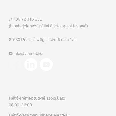
+36 72 315 331
(hibabejelentési céllal éjjel-nappal hívható)
7630 Pécs, Üszögi kiserdő utca 1/c
info@vannet.hu
Hétfő-Péntek (ügyfélszolgálat):
08:00–16:00
Hétfő-Vasárnap (hibabejelentés):