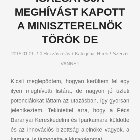
MEGHÍVÁST KAPOTT
A MINISZTERELNÖK
TÖRÖK DE
/
/
/
2015.01.01.
0 Hozzászólás
Kategória:
Hírek
Szerző:
VANNET
Kicsit meglepődtem, hogyan kerültem fel egy
ilyen meghívotti listára, de nagyon jó üzleti
potenciálokat láttam az utazásban, így gyorsan
jelentkeztem. Tekintettel arra, hogy a Pécs
Baranyai Kereskedelmi és Iparkamara küldötte
és az innovációs bizottság alelnöke vagyok, a
kamarai is támogatta a kiutazásomat.