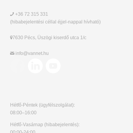
+36 72 315 331
(hibabejelentési céllal éjjel-nappal hívható)
7630 Pécs, Üszögi kiserdő utca 1/c
info@vannet.hu
Hétfő-Péntek (ügyfélszolgálat):
08:00–16:00
Hétfő-Vasárnap (hibabejelentés):
00:00-24:00