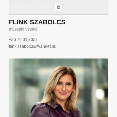
FLINK SZABOLCS
műszaki vezető
+36 72 315 331
flink.szabolcs@vannet.hu