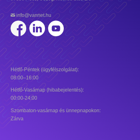
info@vannet.hu
Hétfő-Péntek (ügyfélszolgálat):
08:00–16:00
Hétfő-Vasárnap (hibabejelentés):
00:00-24:00
Szombaton-vasárnap és ünnepnapokon:
Zárva