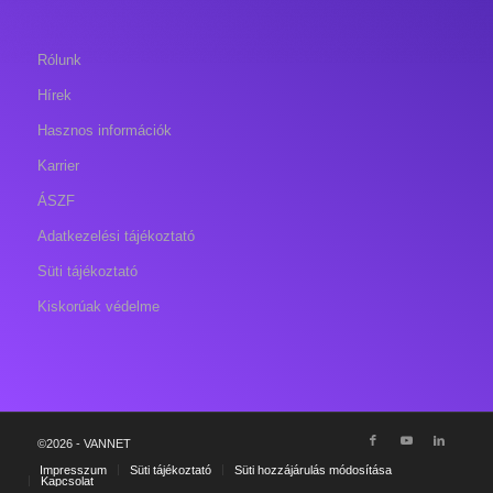
Rólunk
Hírek
Hasznos információk
Karrier
ÁSZF
Adatkezelési tájékoztató
Süti tájékoztató
Kiskorúak védelme
©2026 - VANNET
Impresszum
Süti tájékoztató
Süti hozzájárulás módosítása
Kapcsolat