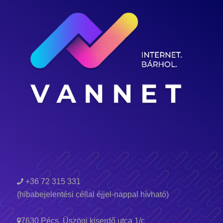
+36 72 315 331
(hibabejelentési céllal éjjel-nappal hívható)
7630 Pécs, Üszögi kiserdő utca 1/c