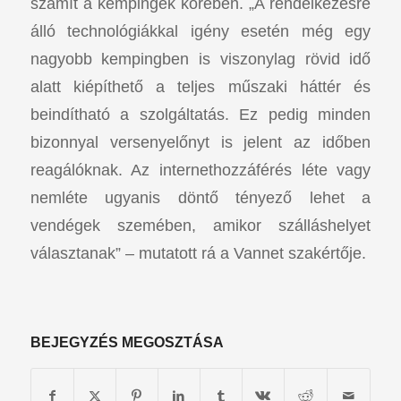
számít a kempingek körében. „A rendelkezésre
álló technológiákkal igény esetén még egy
nagyobb kempingben is viszonylag rövid idő
alatt kiépíthető a teljes műszaki háttér és
beindítható a szolgáltatás. Ez pedig minden
bizonnyal versenyelőnyt is jelent az időben
reagálóknak. Az internethozzáférés léte vagy
nemléte ugyanis döntő tényező lehet a
vendégek szemében, amikor szálláshelyet
választanak” – mutatott rá a Vannet szakértője.
BEJEGYZÉS MEGOSZTÁSA