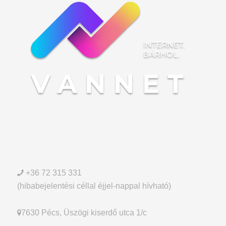
+36 72 315 331
(hibabejelentési céllal éjjel-nappal hívható)
7630 Pécs, Üszögi kiserdő utca 1/c