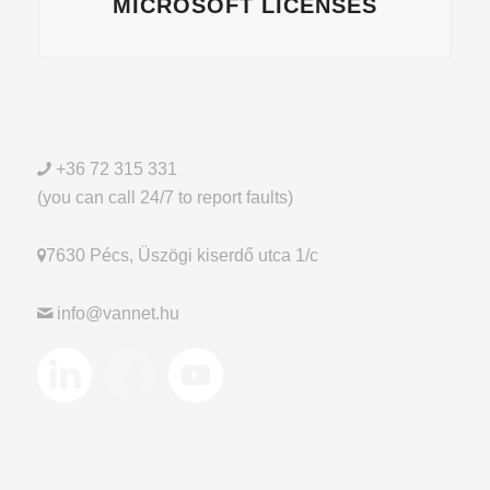
MICROSOFT LICENSES
+36 72 315 331
(you can call 24/7 to report faults)
7630 Pécs, Üszögi kiserdő utca 1/c
info@vannet.hu