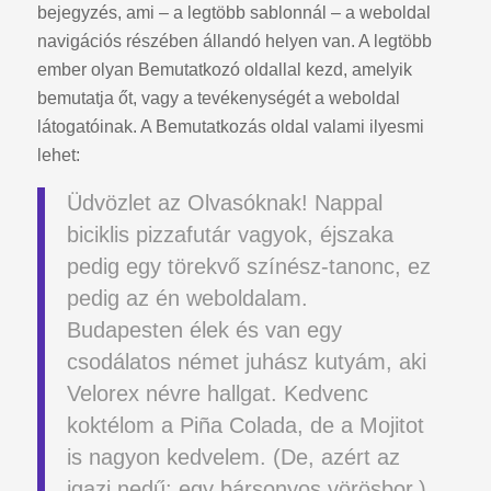
bejegyzés, ami – a legtöbb sablonnál – a weboldal
navigációs részében állandó helyen van. A legtöbb
ember olyan Bemutatkozó oldallal kezd, amelyik
bemutatja őt, vagy a tevékenységét a weboldal
látogatóinak. A Bemutatkozás oldal valami ilyesmi
lehet:
Üdvözlet az Olvasóknak! Nappal
biciklis pizzafutár vagyok, éjszaka
pedig egy törekvő színész-tanonc, ez
pedig az én weboldalam.
Budapesten élek és van egy
csodálatos német juhász kutyám, aki
Velorex névre hallgat. Kedvenc
koktélom a Piña Colada, de a Mojitot
is nagyon kedvelem. (De, azért az
igazi nedű: egy bársonyos vörösbor.)