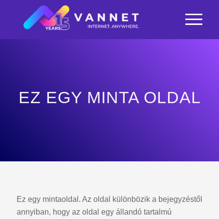
EZ EGY MINTA OLDAL
Ez egy mintaoldal. Az oldal különbözik a bejegyzéstől
annyiban, hogy az oldal egy állandó tartalmú